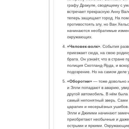
графу Дракуле, сводящему с ум
встречает прекрасную Анну Вале
теперь защищает город. На пом
противостоять злу, но Ван Хельс
начинаются необратимые измене
окружающих.
«Человек-волк»
. События раз
приезжает сюда, на свою родину
брата. Он узнаёт, что в стране
полиция Скотланд-Ярда, и вско
подозрение. Но на самом деле 
«Оборотни»
— тоже довольно и
и Элли попадают в аварию, увид
другой автомобиль. В нём была
самый непонятный зверь. Сами 
царапин и несерьёзных ушибов.
Элли и Джимми начинают замечат
приобретают необычные и даже
острыми и яркими. Окружающие 