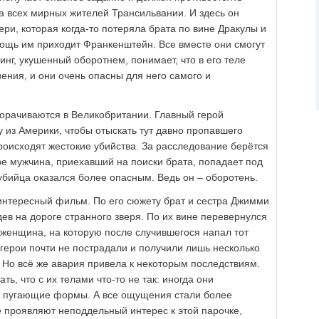
а всех мирных жителей Трансильвании. И здесь он
ри, которая когда-то потеряла брата по вине Дракулы и
ощь им приходит Франкенштейн. Все вместе они смогут
инг, укушенный оборотнем, понимает, что в его теле
ния, и они очень опасны для него самого и
ворачиваются в Великобритании. Главный герой
 из Америки, чтобы отыскать тут давно пропавшего
 происходят жестокие убийства. За расследование берётся
ре мужчина, приехавший на поиски брата, попадает под
убийца оказался более опасным. Ведь он – оборотень.
нтересный фильм. По его сюжету брат и сестра Джимми
ев на дороге странного зверя. По их вине перевернулся
 женщина, на которую после случившегося напал тот
герои почти не пострадали и получили лишь несколько
 Но всё же авария привела к некоторым последствиям.
ь, что с их телами что-то не так: иногда они
 пугающие формы. А все ощущения стали более
проявляют неподдельный интерес к этой парочке,