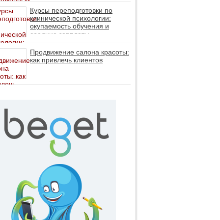
личность без таблеток (методы
ДПДГ и КПТ)
Курсы переподготовки по
клинической психологии:
окупаемость обучения и
средние зарплаты
специалистов в 2026 году
Продвижение салона красоты:
как привлечь клиентов