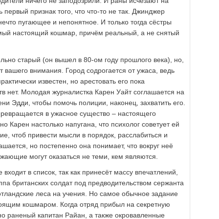
одители ничего не заподозрили. И раны исчезают на
 первый признак того, что что-то не так. Джинджер
 нечто пугающее и непонятное. И только тогда сёстры
амый настоящий кошмар, причём реальный, а не снятый
льно старый (он вышел в 80-ом году прошлого века), но,
т вашего внимания. Город содрогается от ужаса, ведь
актически известен, но арестовать его пока
тв нет. Молодая журналистка Карен Уайт соглашается на
ни Эдди, чтобы помочь полиции, наконец, захватить его.
превращается в ужасное существо – настоящего
но Карен настолько напугана, что психолог советует ей
ие, чтоб привести мысли в порядок, расслабиться и
ашается, но постепенно она понимает, что вокруг неё
ужающие могут оказаться не теми, кем являются.
 входит в список, так как принесёт массу впечатлений,
ппа британских солдат под предводительством сержанта
отландские леса на учения. Но самое обычное задание
тоящим кошмаром. Когда отряд прибыл на секретную
зно раненый капитан Райан, а также окровавленные