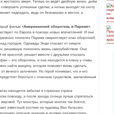
и жестокого зверя. Теперь он ведёт двойную жизнь: днём
 совершать успешные сделки, а ночью выходит на охоту
чинает надоедать, ведь он безнаказан и жесток, а
старый фильм
«Американский оборотень в Париже»
.
ествуют по Европе в поисках новых впечатлений. И они
одземных тоннелях Парижа свирепствует клан оборотней,
ь над городом. Однажды Энди спасает от смерти
н, решившую покончить жизнь самоубийством. Она
й её красотой, решает вместе с друзьями отыскать
афин – это оборотень, и она находится в плену у главы
жен найти вакцину, которая поможет вновь сделать
от вечного заточения. Но герой понимает, что и его
у предстоит бороться с опасным существом, заключённым
патах находится забытая и странная страна
ески повсюду, а после захода солнца лучше спрятаться
 жертвой. Тут монстры, которые многие так боятся,
ает известный охотник на чудовищ Ван Хельсинг,
 получает опасное задание и должен противостоять