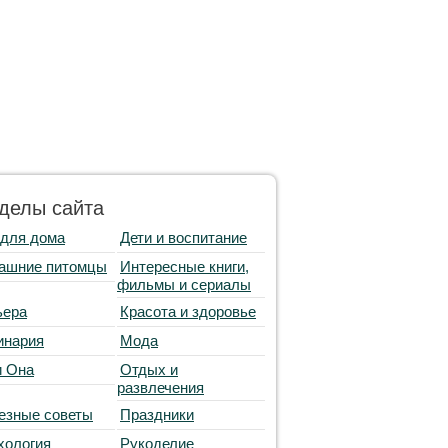
делы сайта
 для дома
Дети и воспитание
ашние питомцы
Интересные книги,
фильмы и сериалы
ьера
Красота и здоровье
инария
Мода
и Она
Отдых и
развлечения
езные советы
Праздники
хология
Рукоделие