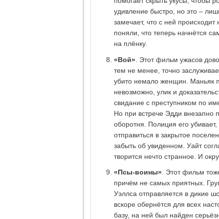
помогает скрыть укусы, чтобы р
удивление быстро, но это – лишь
замечает, что с ней происходит
поняли, что теперь начнётся с
на плёнку.
«Вой»
. Этот фильм ужасов дово
тем не менее, точно заслуживае
убито немало женщин. Маньяк пр
невозможно, улик и доказательс
свидание с преступником по име
Но при встрече Эдди внезапно 
оборотня. Полиция его убивает, 
отправиться в закрытое поселен
забыть об увиденном. Уайт согл
творится нечто странное. И окр
«Псы-воины»
. Этот фильм тоже
причём не самых приятных. Гру
Уэллса отправляется в дикие ш
вскоре обернётся для всех нас
базу, на ней был найден серьё