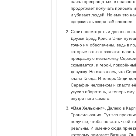
начал превращаться в опасного 
продолжает получать прибыль и
и убивает людей. Но ему это на
сдерживать зверя всё сложнее.
Стоит посмотреть и довольно 
Друзья Бред, Крис и Энди путеш
точно им обеспечены, ведь в п
которые вот-вот захватят власт
прекрасную незнакомку Серафи
скрывается, и герой, покорённы
девушку. Но оказалось, что Сер
клана Клода. И теперь Энди дол
Серафин человеком и спасти её 
укусил оборотень, и теперь ем
внутри него самого.
«Ван Хельсинг»
. Далеко в Кар
Трансильвания. Тут зло практич
получше, чтобы не стать чьей-то
реальны. И именно сюда приезж
которому помогает Ватикан. Он