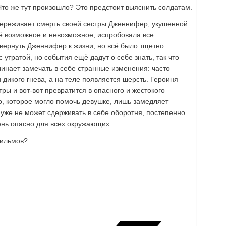
Что же тут произошло? Это предстоит выяснить солдатам.
переживает смерть своей сестры Дженнифер, укушенной
ё возможное и невозможное, испробовала все
вернуть Дженнифер к жизни, но всё было тщетно.
 утратой, но события ещё дадут о себе знать, так что
чинает замечать в себе странные изменения: часто
 дикого гнева, а на теле появляется шерсть. Героиня
тры и вот-вот превратится в опасного и жестокого
о, которое могло помочь девушке, лишь замедляет
уже не может сдерживать в себе оборотня, постепенно
ень опасно для всех окружающих.
фильмов?