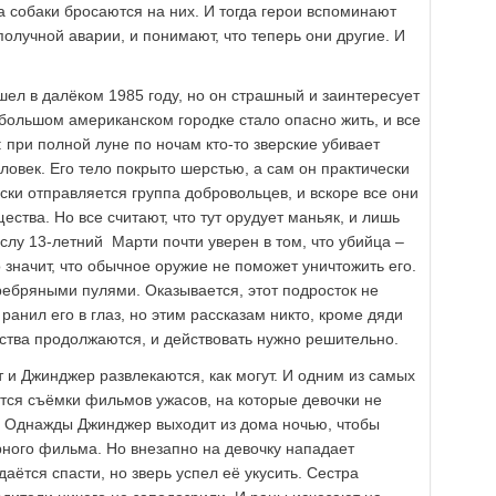
 собаки бросаются на них. И тогда герои вспоминают
олучной аварии, и понимают, что теперь они другие. И
шел в далёком 1985 году, но он страшный и заинтересует
большом американском городке стало опасно жить, и все
 при полной луне по ночам кто-то зверские убивает
еловек. Его тело покрыто шерстью, а сам он практически
ски отправляется группа добровольцев, и вскоре все они
ства. Но все считают, что тут орудует маньяк, и лишь
лу 13-летний Марти почти уверен в том, что убийца –
о значит, что обычное оружие не поможет уничтожить его.
ребряными пулями. Оказывается, этот подросток не
ранил его в глаз, но этим рассказам никто, кроме дяди
йства продолжаются, и действовать нужно решительно.
т и Джинджер развлекаются, как могут. И одним из самых
ся съёмки фильмов ужасов, на которые девочки не
. Однажды Джинджер выходит из дома ночью, чтобы
ного фильма. Но внезапно на девочку нападает
аётся спасти, но зверь успел её укусить. Сестра