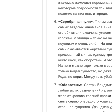
знакомые замечают перемены, а
некоторые подробности той злоп
похожие на них есть в городе.
«Серебряная пуля»
. Фильм вы
самых заядлых киноманов. В не
его обитатели охвачены ужасом:
горожан. И убийца – точно не ч
неуловим и очень силён. На пои
сами оказываются жертвами суще
прикованный к инвалидному крес
никто иной, как оборотень. И эт
На него можно идти только с се
только видел существо, но даже 
Реда, не верит. Между тем, уби
«Оборотень»
. Сёстры Бриджит
любимых их развлечений являют
жалеют кроваво-красной краски
снять серию очередного кошмар
странное существо. Джинджер уд