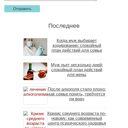
Последнее
Когда муж выбирает
кодирование: спокойный
план действий для семьи
Муж пьет несколько дней:
спокойный план действий
для жены
После алкоголя стало плохо:
как семье понять, требуется
ли врач
Кризис среднего возраста по-
новому: как современный
центр психического здоровья
помогает пересобрать