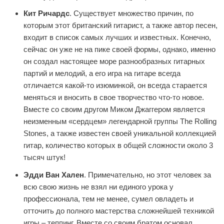
Кит Ричардс
. Существует множество причин, по
которым этот британский гитарист, а также автор песен,
входит в список самых лучших и известных. Конечно,
сейчас он уже не на пике своей формы, однако, именно
он создал настоящее море разнообразных гитарных
партий и мелодий, а его игра на гитаре всегда
отличается какой-то изюминкой, он всегда старается
меняться и вносить в свое творчество что-то новое.
Вместе со своим другом Миком Джаггером является
неизменным «сердцем» легендарной группы The Rolling
Stones, а также известен своей уникальной коллекцией
гитар, количество которых в общей сложности около 3
тысяч штук!
Эдди Ван Хален
. Примечательно, но этот человек за
всю свою жизнь не взял ни единого урока у
профессионала, тем не менее, сумел овладеть и
отточить до полного мастерства сложнейшей техникой
игры – теппинг. Вместе со своим братом основал