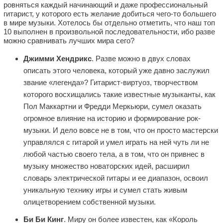
ровняться каждый начинающий и даже профессиональный
гитарист, у которого есть желание добиться чего-то большего
в мире музыки. Хотелось бы отдельно отметить, что наш топ
10 выполнен в произвольной последовательности, ибо разве
можно сравнивать лучших мира сего?
Джимми Хендрикс
. Разве можно в двух словах
описать этого человека, который уже давно заслужил
звание «легенда»? Гитарист-виртуоз, творчеством
которого восхищались такие известные музыканты, как
Пол Маккартни и Фредди Меркьюри, сумел оказать
огромное влияние на историю и формирование рок-
музыки. И дело вовсе не в том, что он просто мастерски
управлялся с гитарой и умел играть на ней чуть ли не
любой частью своего тела, а в том, что он привнес в
музыку множество новаторских идей, расширил
словарь электрической гитары и ее диапазон, освоил
уникальную технику игры и сумел стать живым
олицетворением собственной музыки.
Би Би Кинг
. Миру он более известен, как «Король