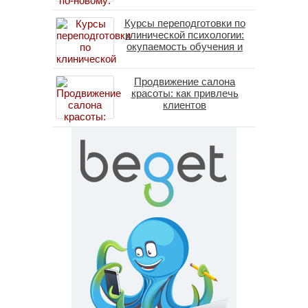
личность без таблеток
Курсы переподготовки по
(методы ДПДГ и КПТ)
клинической психологии:
окупаемость обучения и
средние зарплаты
специалистов в 2026 году
Продвижение салона
красоты: как привлечь
клиентов