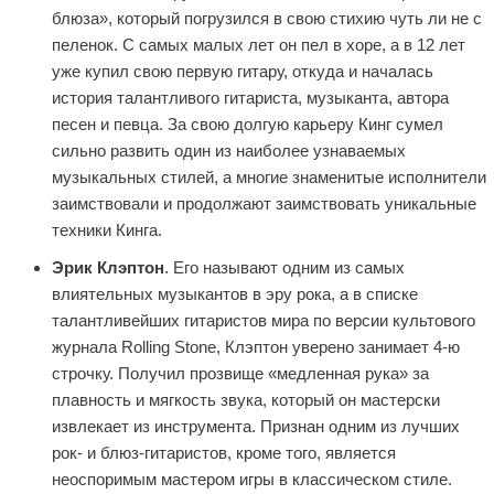
блюза», который погрузился в свою стихию чуть ли не с
пеленок. С самых малых лет он пел в хоре, а в 12 лет
уже купил свою первую гитару, откуда и началась
история талантливого гитариста, музыканта, автора
песен и певца. За свою долгую карьеру Кинг сумел
сильно развить один из наиболее узнаваемых
музыкальных стилей, а многие знаменитые исполнители
заимствовали и продолжают заимствовать уникальные
техники Кинга.
Эрик Клэптон
. Его называют одним из самых
влиятельных музыкантов в эру рока, а в списке
талантливейших гитаристов мира по версии культового
журнала Rolling Stone, Клэптон уверено занимает 4-ю
строчку. Получил прозвище «медленная рука» за
плавность и мягкость звука, который он мастерски
извлекает из инструмента. Признан одним из лучших
рок- и блюз-гитаристов, кроме того, является
неоспоримым мастером игры в классическом стиле.