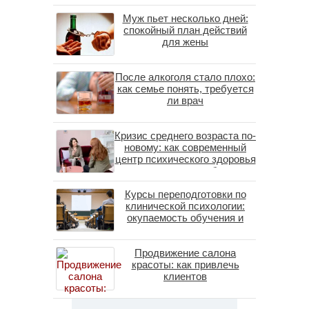
Муж пьет несколько дней:
спокойный план действий
для жены
После алкоголя стало плохо:
как семье понять, требуется
ли врач
Кризис среднего возраста по-
новому: как современный
центр психического здоровья
помогает пересобрать
личность без таблеток
Курсы переподготовки по
(методы ДПДГ и КПТ)
клинической психологии:
окупаемость обучения и
средние зарплаты
специалистов в 2026 году
Продвижение салона
красоты: как привлечь
клиентов