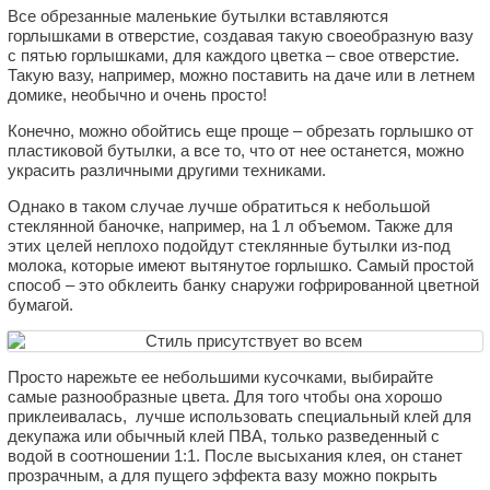
Все обрезанные маленькие бутылки вставляются
горлышками в отверстие, создавая такую своеобразную вазу
с пятью горлышками, для каждого цветка – свое отверстие.
Такую вазу, например, можно поставить на даче или в летнем
домике, необычно и очень просто!
Конечно, можно обойтись еще проще – обрезать горлышко от
пластиковой бутылки, а все то, что от нее останется, можно
украсить различными другими техниками.
Однако в таком случае лучше обратиться к небольшой
стеклянной баночке, например, на 1 л объемом. Также для
этих целей неплохо подойдут стеклянные бутылки из-под
молока, которые имеют вытянутое горлышко. Самый простой
способ – это обклеить банку снаружи гофрированной цветной
бумагой.
Просто нарежьте ее небольшими кусочками, выбирайте
самые разнообразные цвета. Для того чтобы она хорошо
приклеивалась, лучше использовать специальный клей для
декупажа или обычный клей ПВА, только разведенный с
водой в соотношении 1:1. После высыхания клея, он станет
прозрачным, а для пущего эффекта вазу можно покрыть