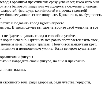
воды организм практически сразу усваивает, из-за чего они
оять из белковой пищи или же содержать сложные углеводы.
сладостей, фастфуда, копчёностей и прочих гадостей!
м большее удовольствие получите. Кроме того, вы будете есть
е.
етит, и подавить голод будет непросто.
автрак. В таком случае вы удовлетворите своё желание, а все
вы не будете ощущать голод и спокойно уснёте.
в корне неверно. Организм всё равно постарается взять своё,
т полным из-за поздней трапезы. Получится замкнутый круг.
е, полднике и полноценном ужине. Тогда вечером кушать вам
 организма и фигуры.
олько не навредите своей фигуре, но ещё и прекрасно
, иланг-иланга.
 стройного тела, ради здоровья, ради чувства гордости,