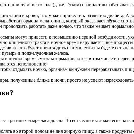
, что при чувстве голода (даже лёгком) начинает вырабатыват
улина в крови, что может привести к развитию диабета. А вед
выработка гормона мелатонина, который оказывает лёгкое снотв
родолжать работать даже ночью, что также мешает нормально сп
едосыпы могут привести к повышению нервной возбудимости, ух
но-кишечного тракта в ночное время нарушается, все процессы
ставьте, что будет происходить с ними, если вы будете есть на 
 пузырь и поджелудочная железа.
ссы в ночное время суток затормаживаются, в том числе и перев
сываются неполноценно.
о чтобы отдыхать ночью, организм вынужден перерабатывать пищ
иры, полученные ближе к ночи, просто не успеют израсходоваться
чки?
 три или четыре часа до сна. То есть если вы ложитесь спать по
блять во второй половине дня жирную пищу, а также продукты 