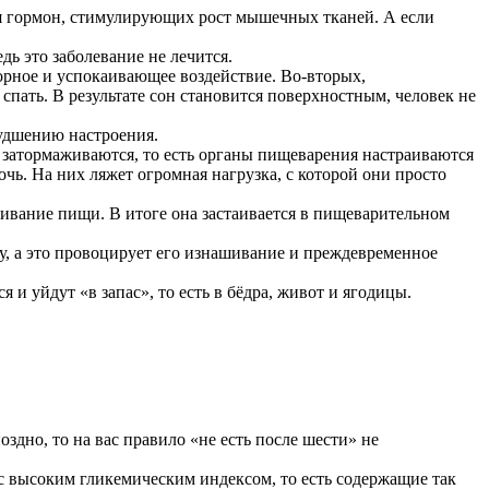
ься гормон, стимулирующих рост мышечных тканей. А если
ь это заболевание не лечится.
орное и успокаивающее воздействие. Во-вторых,
ать. В результате сон становится поверхностным, человек не
удшению настроения.
 затормаживаются, то есть органы пищеварения настраиваются
ночь. На них ляжет огромная нагрузка, с которой они просто
аривание пищи. В итоге она застаивается в пищеварительном
у, а это провоцирует его изнашивание и преждевременное
 и уйдут «в запас», то есть в бёдра, живот и ягодицы.
здно, то на вас правило «не есть после шести» не
с высоким гликемическим индексом, то есть содержащие так