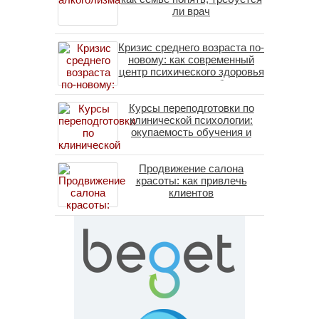
ли врач
Кризис среднего возраста по-
новому: как современный
центр психического здоровья
помогает пересобрать
личность без таблеток
Курсы переподготовки по
(методы ДПДГ и КПТ)
клинической психологии:
окупаемость обучения и
средние зарплаты
специалистов в 2026 году
Продвижение салона
красоты: как привлечь
клиентов