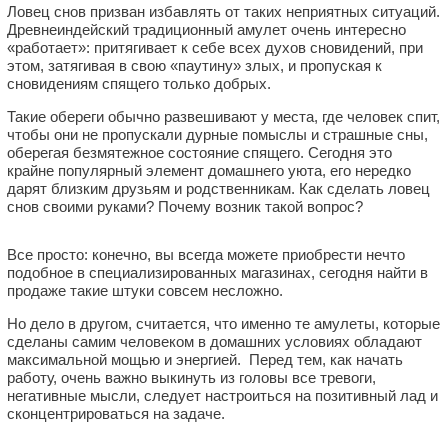
Ловец снов призван избавлять от таких неприятных ситуаций.
Древнеиндейский традиционный амулет очень интересно
«работает»: притягивает к себе всех духов сновидений, при
этом, затягивая в свою «паутину» злых, и пропуская к
сновидениям спящего только добрых.
Такие обереги обычно развешивают у места, где человек спит,
чтобы они не пропускали дурные помыслы и страшные сны,
оберегая безмятежное состояние спящего. Сегодня это
крайне популярный элемент домашнего уюта, его нередко
дарят близким друзьям и родственникам. Как сделать ловец
снов своими руками? Почему возник такой вопрос?
Все просто: конечно, вы всегда можете приобрести нечто
подобное в специализированных магазинах, сегодня найти в
продаже такие штуки совсем несложно.
Но дело в другом, считается, что именно те амулеты, которые
сделаны самим человеком в домашних условиях обладают
максимальной мощью и энергией. Перед тем, как начать
работу, очень важно выкинуть из головы все тревоги,
негативные мысли, следует настроиться на позитивный лад и
сконцентрироваться на задаче.