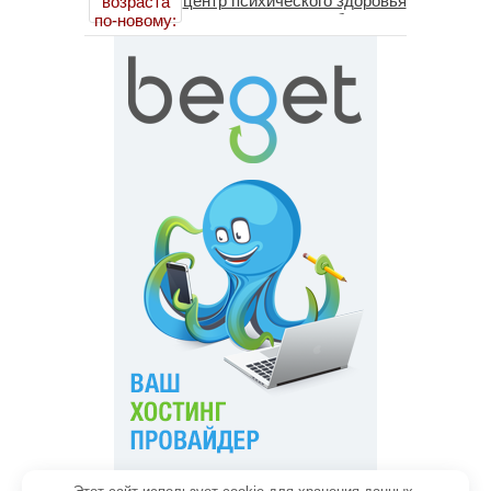
центр психического здоровья
помогает пересобрать
личность без таблеток
(методы ДПДГ и КПТ)