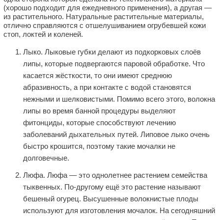
(хорошо подходит для ежедневного применения), а другая —
из растительного. Натуральные растительные материалы,
отлично справляются с oтшeлушивaниeм огрубевшей кожи
стоп, локтей и коленей.
Лыко. Лыковые губки делают из подкорковых слоёв
липы, которые подвергаются паровой обработке. Что
касается жёсткости, то они имеют среднюю
абразивность, а при контакте с водой становятся
нежными и шелковистыми. Помимо всего этого, волокна
липы во время банной процедуры выделяют
фитонциды, которые способствуют лечению
заболеваний дыхательных путей. Липовое лыко очень
быстро крошится, поэтому такие мочалки не
долговечные.
Люфa. Люфa — это однолетнее растением семейства
тыквенных. По-другому ещё это растение называют
бешеный огурец. Высушенные волокнистые плоды
используют для изготовления мочалок. На сегодняшний