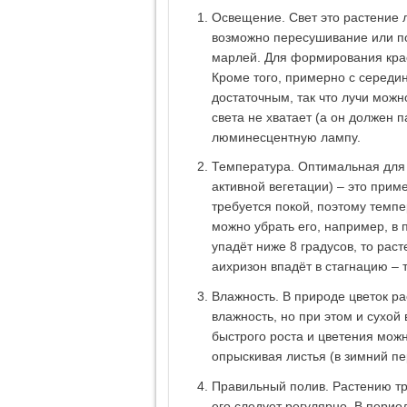
Освещение. Свет это растение 
возможно пересушивание или по
марлей. Для формирования крас
Кроме того, примерно с середи
достаточным, так что лучи можн
света не хватает (а он должен п
люминесцентную лампу.
Температура. Оптимальная для 
активной вегетации) – это прим
требуется покой, поэтому темпе
можно убрать его, например, в
упадёт ниже 8 градусов, то раст
аихризон впадёт в стагнацию – 
Влажность. В природе цветок ра
влажность, но при этом и сухой
быстрого роста и цветения можн
опрыскивая листья (в зимний пе
Правильный полив. Растению тре
его следует регулярно. В перио