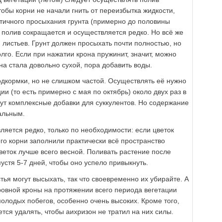
обы корни не начали гнить от переизбытка жидкости,
стичного просыхания грунта (примерно до половины
 полив сокращается и осуществляется редко. Но всё же
 листьев. Грунт должен просыхать почти полностью, но
лго. Если при нажатии крона пружинит, значит, можно
а стала довольно сухой, пора добавить воды.
одкормки, но не слишком частой. Осуществлять её нужно
ии (то есть примерно с мая по октябрь) около двух раз в
дут комплексные добавки для суккулентов. Но содержание
альным.
яется редко, только по необходимости: если цветок
 его корни заполнили практически всё пространство
веток лучше всего весной. Поливать растение после
стя 5-7 дней, чтобы оно успело привыкнуть.
тья могут высыхать, так что своевременно их убирайте. А
овной кроны на протяжении всего периода вегетации
лодых побегов, особенно очень высоких. Кроме того,
ся удалять, чтобы аихризон не тратил на них силы.