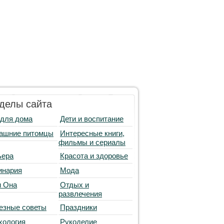
делы сайта
 для дома
Дети и воспитание
ашние питомцы
Интересные книги,
фильмы и сериалы
ьера
Красота и здоровье
инария
Мода
и Она
Отдых и
развлечения
езные советы
Праздники
хология
Рукоделие