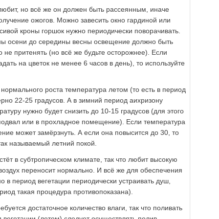
любит, но всё же он должен быть рассеянным, иначе
лучение ожогов. Можно завесить окно гардиной или
ивой кроны горшок нужно периодически поворачивать.
ны осени до середины весны освещение должно быть
о не притенять (но всё же будьте осторожнее). Если
адать на цветок не менее 6 часов в день), то используйте
нормального роста температура летом (то есть в период
ерно 22-25 градусов. А в зимний период аихризону
ратуру нужно будет снизить до 10-15 градусов (для этого
 подвал или в прохладное помещение). Если температура
ение может замёрзнуть. А если она повысится до 30, то
так называемый летний покой.
стёт в субтропическом климате, так что любит высокую
 воздух переносит нормально. И всё же для обеспечения
о в период вегетации периодически устраивать душ,
риод такая процедура противопоказана).
буется достаточное количество влаги, так что поливать
д вегетации (летом) следует осуществлять полив