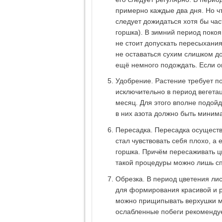
примерно каждые два дня. Но чт
следует дожидаться хотя бы ча
горшка). В зимний период покоя
не стоит допускать пересыхания
не оставаться сухим слишком до
ещё немного подождать. Если он
Удобрение. Растение требует п
исключительно в период вегетац
месяц. Для этого вполне подой
в них азота должно быть миним
Пересадка. Пересадка осуществл
стал чувствовать себя плохо, а
горшка. Причём пересаживать ц
такой процедуры можно лишь спу
Обрезка. В период цветения лис
для формирования красивой и р
можно прищипывать верхушки мо
ослабленные побеги рекомендует