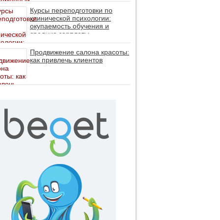
личность без таблеток (методы
ДПДГ и КПТ)
Курсы переподготовки по
клинической психологии:
окупаемость обучения и
средние зарплаты
специалистов в 2026 году
Продвижение салона красоты:
как привлечь клиентов