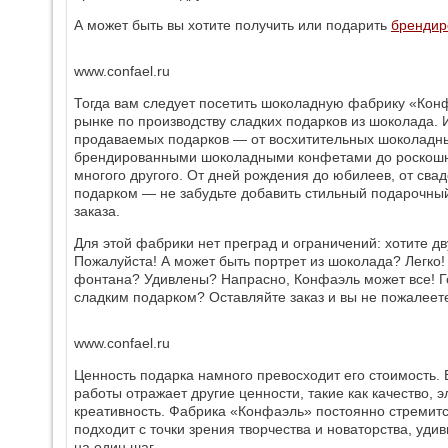
А может быть вы хотите получить или подарить
брендир
www.confael.ru
Тогда вам следует посетить шоколадную фабрику «Кон
рынке по производству сладких подарков из шоколада.
продаваемых подарков — от восхитительных шоколадн
брендированными шоколадными конфетами до роскошны
многого другого. От дней рождения до юбилеев, от сва
подарком — не забудьте добавить стильный подарочны
заказа.
Для этой фабрики нет преград и ограничений: хотите д
Пожалуйста! А может быть портрет из шоколада? Легко!
фонтана? Удивлены? Напрасно, Конфаэль может все! Г
сладким подарком? Оставляйте заказ и вы не пожалеете
www.confael.ru
Ценность подарка намного превосходит его стоимость.
работы отражает другие ценности, такие как качество, э
креативность. Фабрика «Конфаэль» постоянно стремитс
подходит с точки зрения творчества и новаторства, уд
на один шаг.