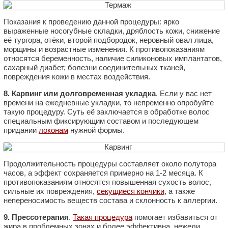
Показания к проведению данной процедуры: ярко
выраженные носогубные складки, дряблость кожи, снижение
её тургора, отёки, второй подбородок, неровный овал лица,
морщины и возрастные изменения. К противопоказаниям
относятся беременность, наличие силиконовых имплантатов,
сахарный диабет, болезни соединительных тканей,
повреждения кожи в местах воздействия.
8. Карвинг или долговременная укладка
. Если у вас нет
времени на ежедневные укладки, то непременно опробуйте
такую процедуру. Суть её заключается в обработке волос
специальным фиксирующим составом и последующем
придании
локонам
нужной формы.
Продолжительность процедуры составляет около полутора
часов, а эффект сохраняется примерно на 1-2 месяца. К
противопоказаниям относятся повышенная сухость волос,
сильные их повреждения,
секущиеся кончики
, а также
непереносимость веществ состава и склонность к аллергии.
9. Прессотерапия
.
Такая процедура
помогает избавиться от
жира в проблемных зонах и более эффективна, нежели