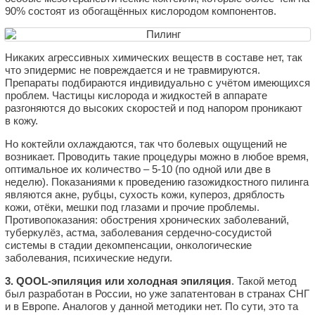
90% состоят из обогащённых кислородом компонентов.
Никаких агрессивных химических веществ в составе нет, так
что эпидермис не повреждается и не травмируются.
Препараты подбираются индивидуально с учётом имеющихся
проблем. Частицы кислорода и жидкостей в аппарате
разгоняются до высоких скоростей и под напором проникают
в кожу.
Но коктейли охлаждаются, так что болевых ощущений не
возникает. Проводить такие процедуры можно в любое время,
оптимальное их количество – 5-10 (по одной или две в
неделю). Показаниями к проведению газожидкостного пилинга
являются акне, рубцы, сухость кожи, купероз, дряблость
кожи, отёки, мешки под глазами и прочие проблемы.
Противопоказания: обострения хронических заболеваний,
туберкулёз, астма, заболевания сердечно-сосудистой
системы в стадии декомпенсации, онкологические
заболевания, психические недуги.
3. QOOL-эпиляция или холодная эпиляция
. Такой метод
был разработан в России, но уже запатентован в странах СНГ
и в Европе. Аналогов у данной методики нет. По сути, это та