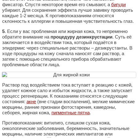
фиксатор. Спустя некоторое время его смывают, а
бигуди
убирают. Для сохранения эффекта лучше завивку проводить
каждые 1-2 месяца. К противопоказаниям относятся
склонность к аллергии и повышенная чувствительность глаз.
5
. Если у вас проблемная или жирная кожа, то непременно
обратите внимание на
процедуру дезинкрустации
. Суть её
заключается в воздействии тока, который подаётся в
эпидермис через специальные растворы – дезикрустанты. В
ходе процедуры на кожу сначала наносят сам раствор, а
затем с помощью специального прибора обрабатывают
проблемные области лица.
Раствор под воздействием тока вступает в реакцию с кожей,
удаляет кожное сало и избыток жидкости, а также запускает
процесс регенерации. К показаниям относятся следующие
состояния:
акне
(вне стадии воспаления), мелкие мимические
морщины, ранние признаки фотостарения, камедоны,
себорея, жирная кожа,
пигментные пятна
.
Противопоказания: витилиго, слишком сухая кожа,
онкологические заболевания, беременность, значительные
морщины, наличие электрических имплантатов или