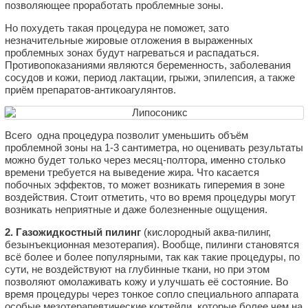
позволяющее проработать проблемные зоны.
Но похудеть такая процедура не поможет, зато
незначительные жировые отложения в выраженных
проблемных зонах будут нагреваться и распадаться.
Противопоказаниями являются беременность, заболевания
сосудов и кожи, период лактации, грыжи, эпилепсия, а также
приём препаратов-антикоагулянтов.
Всего одна процедура позволит уменьшить объём
проблемной зоны на 1-3 сантиметра, но оценивать результаты
можно будет только через месяц-полтора, именно столько
времени требуется на выведение жира. Что касается
побочных эффектов, то может возникать гиперемия в зоне
воздействия. Стоит отметить, что во время процедуры могут
возникать неприятные и даже болезненные ощущения.
2. Газожидкостный пилинг
(кислородный аква-пилинг,
безынъекционная мезотерапия). Вообще, пилинги становятся
всё более и более популярными, так как такие процедуры, по
сути, не воздействуют на глубинные ткани, но при этом
позволяют омолаживать кожу и улучшать её состояние. Во
время процедуры через тонкое сопло специального аппарата
особые мезотерапевтические коктейли, которые более чем на