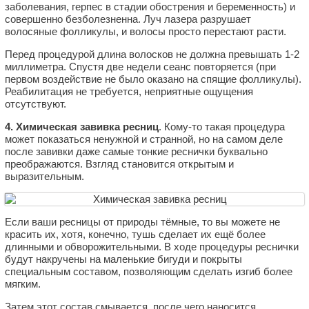
заболевания, герпес в стадии обострения и беременность) и
совершенно безболезненна. Луч лазера разрушает
волосяные фолликулы, и волосы просто перестают расти.
Перед процедурой длина волосков не должна превышать 1-2
миллиметра. Спустя две недели сеанс повторяется (при
первом воздействие не было оказано на спящие фолликулы).
Реабилитация не требуется, неприятные ощущения
отсутствуют.
4. Химическая завивка ресниц
. Кому-то такая процедура
может показаться ненужной и странной, но на самом деле
после завивки даже самые тонкие реснички буквально
преображаются. Взгляд становится открытым и
выразительным.
Если ваши ресницы от природы тёмные, то вы можете не
красить их, хотя, конечно, тушь сделает их ещё более
длинными и обворожительными. В ходе процедуры реснички
будут накручены на маленькие бигуди и покрыты
специальным составом, позволяющим сделать изгиб более
мягким.
Затем этот состав смывается, после чего наносится