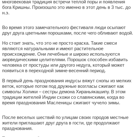
многовековая традиция встречи теплой поры и появления
бога Кришны. Произошло это именно в этот день в 3 тыс. до
н.э.
Во время этого замечательного фестиваля люди осыпают
друг друга цветными порошками, после чего обливают водой.
Но стоит знать, что это не просто краска. Такие смеси
являются натуральными и имеют растительное
происхождение. Они лечебные и широко используются
аюрведическими целителями. Порошок способен избавить
человека от простуды или другого недуга, который может
появиться в переходной зимне-весенний период.
В первый день празднования индусы вяжут снопы из мелких
веток, которые потом под дружные возгласы сжигают как
символы Холики – сестры демона Хираньякашипу. В этом
традиции жителей Индии схожи со славянскими, когда во
время празднования Масленицы сжигают чучело зимы.
После веселых шествий по улицам своих городов местные
жители приглашают друг друга в гости, где продолжают
празднования.