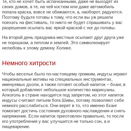
Те, кто не хочет быть испачканными, даже не выходят из
своих домов, а те, на чей костюм или даже автомобиль
попала краска, вовсе не обижаются, а, наоборот, радуются.
Поэтому будьте готовы к тому, что если вы уж решили
поехать на фестиваль, то никто не будет спрашивать у вас
разрешения осыпать вас яркой краской с ног до головы.
На второй день праздника местные осыпают друг друга уже
не порошком, а пеплом и землей. Это символизирует
нелюбовь к злому демону Холике.
Немного хитрости
Чтобы веселье было по-настоящему громким, индусы играют
национальные мотивы на специальных инструментах,
именуемых дхоли, а также готовят особый напиток – бханг, в
который добавляют небольшое количество марихуаны.
Алкоголь в стране находится под запретом, но этот напиток
индусы считают питьем бога Шивы, потому позволяют себе
немного расслабиться. Они верят в то, что именно бханг
помогает достичь состояния духовного наслаждения и снять
напряжение. Если напиток приготовлен правильно, то после
его употребления у вас улучшится не только сон, а и
пищеварение.