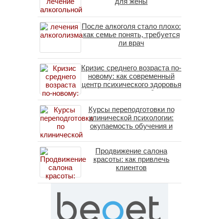
для жены
После алкоголя стало плохо:
как семье понять, требуется
ли врач
Кризис среднего возраста по-
новому: как современный
центр психического здоровья
помогает пересобрать
личность без таблеток
Курсы переподготовки по
(методы ДПДГ и КПТ)
клинической психологии:
окупаемость обучения и
средние зарплаты
специалистов в 2026 году
Продвижение салона
красоты: как привлечь
клиентов