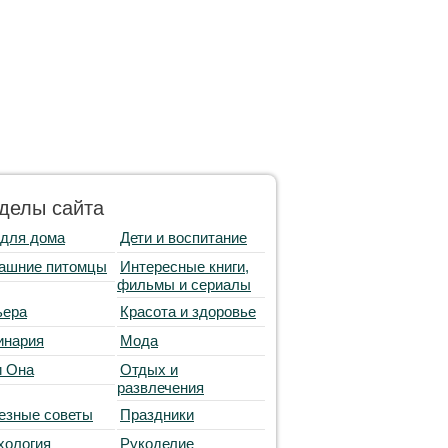
делы сайта
 для дома
Дети и воспитание
ашние питомцы
Интересные книги,
фильмы и сериалы
ьера
Красота и здоровье
инария
Мода
и Она
Отдых и
развлечения
езные советы
Праздники
хология
Рукоделие