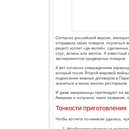
Согласно российской версии, императ
отправила своих поваров, поучиться 
рецепт котлет «де-воляй», сделанных 
соус, зелень или желток. А известный
экспериментов придворных поваров.
А вот согласно утверждениям украинц
который после Второй мировой войны
подписания мирных договоров в Париж
значиться в меню многих ресторанов.
И даже американцы претендуют на авт
Америке и получило такое название, п
Тонкости приготовления
Чтобы котлета по-киевски удалась, ну
Необходимо правильно разрезать