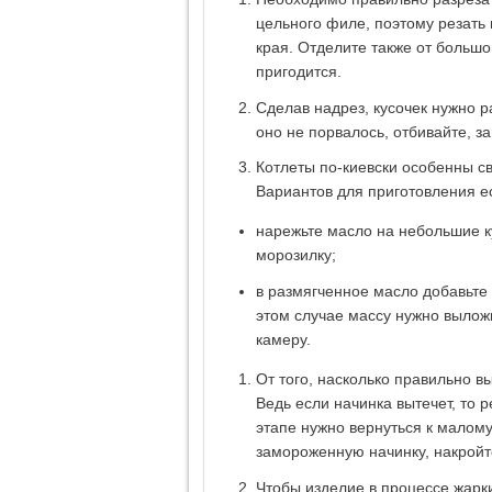
цельного филе, поэтому резать
края. Отделите также от большо
пригодится.
Сделав надрез, кусочек нужно р
оно не порвалось, отбивайте, з
Котлеты по-киевски особенны св
Вариантов для приготовления ес
нарежьте масло на небольшие ку
морозилку;
в размягченное масло добавьте
этом случае массу нужно выложи
камеру.
От того, насколько правильно вы
Ведь если начинка вытечет, то р
этапе нужно вернуться к малом
замороженную начинку, накрой
Чтобы изделие в процессе жарк