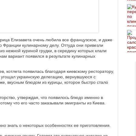
рица Елизавета очень любила все французское, и даже
во Франции кулинарному делу. Оттуда они привезли
из нежной куриной грудки, в середину которых клали
 нам вариант появился в результате кулинарных
ев, котлета появилась благодаря киевскому ресторатору,
 угощал украинскую делегацию, вернувшуюся с
е, вкусным блюдом из курицы, которое быстро стало
орство, утверждая, что появилось блюдо именно в
отому что его часто заказывали эмигранты из Киева.
жно знать о некоторых особенностях ее приготовления.
 куриную грудку. Готовят это кулинарное изделие из