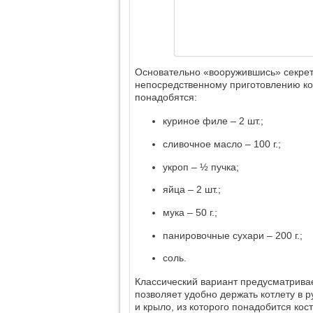
Основательно «вооружившись» секрет
непосредственному приготовлению кот
понадобятся:
куриное филе – 2 шт.;
сливочное масло – 100 г.;
укроп – ½ пучка;
яйца – 2 шт.;
мука – 50 г.;
панировочные сухари – 200 г.;
соль.
Классический вариант предусматривае
позволяет удобно держать котлету в р
и крыло, из которого понадобится кост