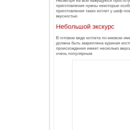
Несмотря на всю кажущуюся простоту,
приготовления нужны некоторые особ
приготовления таких котлет у шеф-по
вкусностью.
Небольшой экскурс
В готовом виде котлета по-киевски им
должна быть закреплена куриная кост
происхождения имеет несколько верси
очень популярным.