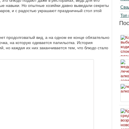
 это блюдо подают даже в ресторанах, ведь для его
ые навыки. Но опытные хозяйки давно выведали секреты
Сва
варов, и с радостью украшают праздничный стол этой
Топ 
По
еет продолговатый вид, а на одном ее конце обязательно
очка, на которую одевается папильотка. История
й, но каждая их них заканчивается тем, что блюдо стало