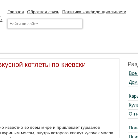
Главная
Обратная связь
Политика конфиденциальности
вкусной котлеты по-киевски
Раз
Все
Дом
Кар
Кул
Он 
но известно во всем мире и привлекает гурманов
Пол
 куриным мясом, внутрь которого кладут кусочек масла.
Пси