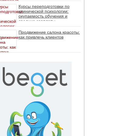
личность без таблеток (методы
ДПДГ и КПТ)
Курсы переподготовки по
клинической психологии:
окупаемость обучения и
средние зарплаты
специалистов в 2026 году
Продвижение салона красоты:
как привлечь клиентов