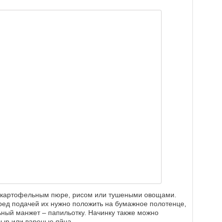
с картофельным пюре, рисом или тушеными овощами.
ред подачей их нужно положить на бумажное полотенце,
льный манжет – папильотку. Начинку также можно
сыр или вареные яйца.