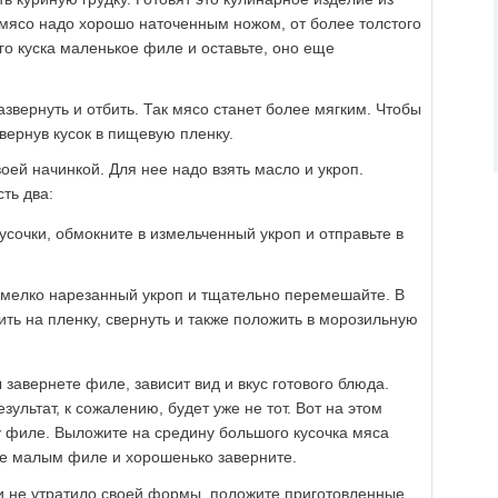
 мясо надо хорошо наточенным ножом, от более толстого
го куска маленькое филе и оставьте, оно еще
азвернуть и отбить. Так мясо станет более мягким. Чтобы
авернув кусок в пищевую пленку.
оей начинкой. Для нее надо взять масло и укроп.
ть два:
сочки, обмокните в измельченный укроп и отправьте в
 мелко нарезанный укроп и тщательно перемешайте. В
ть на пленку, свернуть и также положить в морозильную
 завернете филе, зависит вид и вкус готового блюда.
езультат, к сожалению, будет уже не тот. Вот на этом
у филе. Выложите на средину большого кусочка мяса
те малым филе и хорошенько заверните.
и не утратило своей формы, положите приготовленные