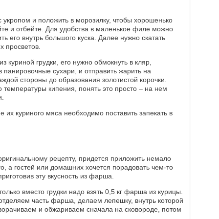
 укропом и положить в морозилку, чтобы хорошенько
те и отбейте. Для удобства в маленькое филе можно
ить его внутрь большого куска. Далее нужно скатать
их просветов.
 куриной грудки, его нужно обмокнуть в кляр,
в панировочные сухари, и отправить жарить на
каждой стороны до образования золотистой корочки.
 температуры кипения, понять это просто – на нем
и.
е их куриного мяса необходимо поставить запекать в
 оригинальному рецепту, придется приложить немало
о, а гостей или домашних хочется порадовать чем-то
риготовив эту вкусность из фарша.
только вместо грудки надо взять 0,5 кг фарша из курицы.
 отделяем часть фарша, делаем лепешку, внутрь которой
аворачиваем и обжариваем сначала на сковороде, потом