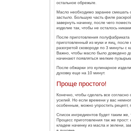
остальное обрежьте.
Масло необходимо заранее смешать с
застыло. Большую часть филе раскрой
завернуть начинку, после чего помест
изделие так, чтобы не осталось никак
После приготовления полуфабриката из
приготовленный из муки и яиц, после 
разогретой сковороде по 3 минуты с 
Важно, чтобы масло было доведено до
начинают появляться мелкие пузырьк
После обжарки это кулинарное издели
духовку еще на 10 минут.
Проще простого!
Конечно, чтобы сделать все согласно
усилий. Но если времени у вас немног
особенным, можно упростить рецепт, п
Список ингредиентов будет таким же, 
Процесс приготовления так же прост:
кладем начинку из масла и зелени, з
в духовке.