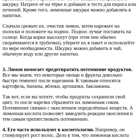
шкурку. Натрите её на тёрке и добавьте в тесто для пирога или
печений. Кроме того, лимонные шкурки можно добавлять в
напитки.
Сначала срежьте их, очистив лимон, затем нарежьте на
полоски и положите на поднос. Поднос лучше поставить на
солнце. Когда корки высохнут (при этом они обычно
сворачиваются в трубочки), уберите их в пакет и используйте
по мере необходимости. Шкурку можно добавить в чай,
обычную воду или другие напитки.
3. Лимон помогает предотвратить потемнение продуктов.
Все мы знаем, что некоторые овощи и фрукты довольно
быстро темнеют после нарезания. К таковым относятся
картофель, бананы, яблоки, артишоки, баклажаны.
Так вот, если вы хотите, чтобы продукты сохранили свой
цвет, то после нарезки сбрызните их лимонным соком.
Потемнение связано с окислением определённых веществ. А
лимонная кислота позволяет замедлить реакции окисления и
тем самым препятствовать потемнению.
4. Его часто используют в косметологии.
Например, он
стимулирует рост волос. Дело в том, что лимонная кислота