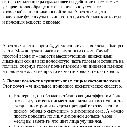
оказывает местное раздражающее воздействие и тем самым
ускоряет кровообращение и значительно улучшает
кровоснабжение прикорневой зоны. А это значит, что
волосяные фолликулы начинают получать больше кислорода
и полезных веществ с кровью.
А это значит, что корни будут укрепляться, а волосы – быстрее
расти. Можно делать маски с лимонным соком. Самый
простой вариант – нанести массирующими движениями
лимонный сок на всю волосистую часть головы и оставить на
полчаса, обернув голову полиэтиленом или пищевой плёнкой
и полотенцем. Затем просто вымойте волосы тёплой водой.
5. Лимон поможет улучшить цвет лица и состояние кожи.
Этот фрукт – уникальное природное косметическое средство.
Во-первых, он обладает отбеливающим эффектом. Так
что если у вас есть пигментные пятна или веснушки, то
ежедневно утром и вечером протирайте кожу ватным
диском, обильно смоченным в лимонном соке. А можно
просто поводить по лицу лимонной долькой.
Через
месяц вы заметите, что цвет лица улучшился.
Во-вторых, с помощью этого цитруса можно очистить