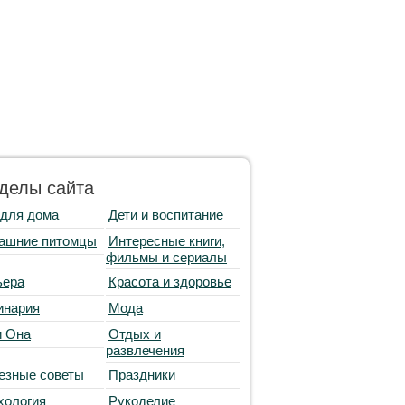
делы сайта
 для дома
Дети и воспитание
ашние питомцы
Интересные книги,
фильмы и сериалы
ьера
Красота и здоровье
инария
Мода
и Она
Отдых и
развлечения
езные советы
Праздники
хология
Рукоделие