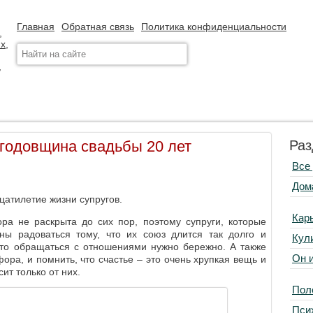
Главная
Обратная связь
Политика конфиденциальности
годовщина свадьбы 20 лет
Раз
Все
Дом
атилетие жизни супругов.
Кар
ра не раскрыта до сих пор, поэтому супруги, которые
ны радоваться тому, что их союз длится так долго и
Кул
что обращаться с отношениями нужно бережно. А также
Он 
ора, и помнить, что счастье – это очень хрупкая вещь и
сит только от них.
Пол
Пси