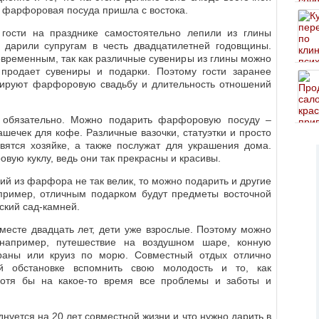
ак фарфоровая посуда пришла с востока.
 гости на празднике самостоятельно лепили из глины
 дарили супругам в честь двадцатилетней годовщины.
овременным, так как различные сувениры из глины можно
 продает сувениры и подарки. Поэтому гости заранее
зируют фарфоровую свадьбу и длительность отношений
обязательно. Можно подарить фарфоровую посуду –
ашечек для кофе. Различные вазочки, статуэтки и просто
ятся хозяйке, а также послужат для украшения дома.
ую куклу, ведь они так прекрасны и красивы.
лий из фарфора не так велик, то можно подарить и другие
пример, отличным подарком будут предметы восточной
ский сад-камней.
вместе двадцать лет, дети уже взрослые. Поэтому можно
например, путешествие на воздушном шаре, конную
траны или круиз по морю. Совместный отдых отлично
й обстановке вспомнить свою молодость и то, как
хотя бы на какое-то время все проблемы и заботы и
днуется на 20 лет совместной жизни и что нужно дарить в