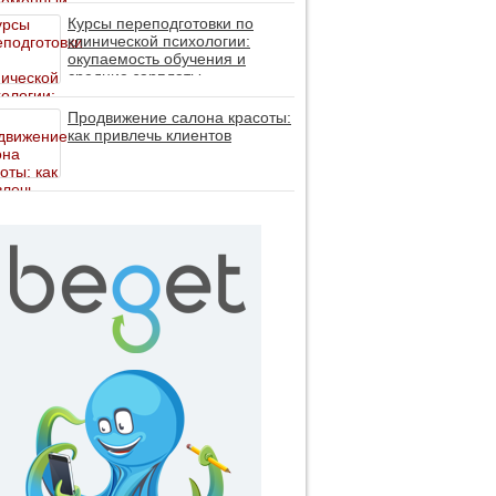
личность без таблеток (методы
ДПДГ и КПТ)
Курсы переподготовки по
клинической психологии:
окупаемость обучения и
средние зарплаты
специалистов в 2026 году
Продвижение салона красоты:
как привлечь клиентов