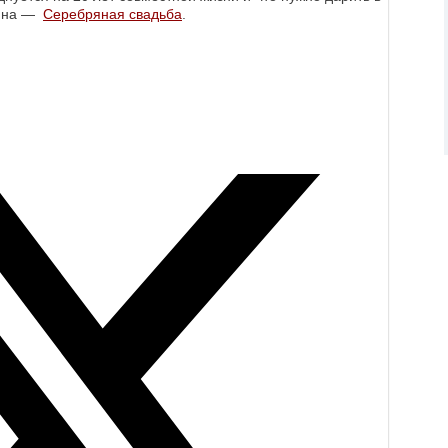
щина —
Серебряная свадьба
.