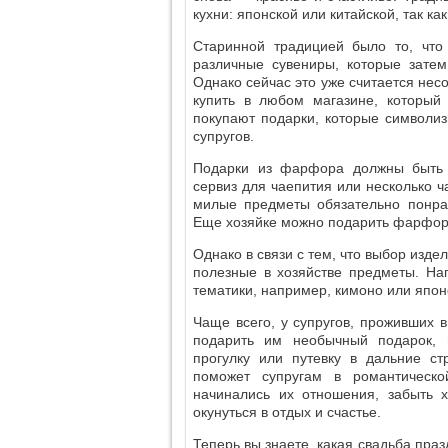
кухни: японской или китайской, так к
Старинной традицией было то, что
различные сувениры, которые затем
Однако сейчас это уже считается нес
купить в любом магазине, который
покупают подарки, которые символи
супругов.
Подарки из фарфора должны быть 
сервиз для чаепития или несколько ч
милые предметы обязательно понрав
Еще хозяйке можно подарить фарфоров
Однако в связи с тем, что выбор изде
полезные в хозяйстве предметы. На
тематики, например, кимоно или япон
Чаще всего, у супругов, проживших 
подарить им необычный подарок, 
прогулку или путевку в дальние с
поможет супругам в романтическо
начинались их отношения, забыть 
окунуться в отдых и счастье.
Теперь вы знаете, какая свадьба праз