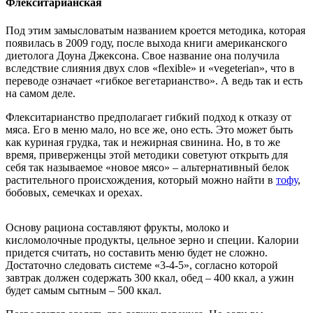
Флекситарианская
Под этим замысловатым названием кроется методика, которая
появилась в 2009 году, после выхода книги американского
диетолога Доуна Джексона. Свое название она получила
вследствие слияния двух слов «flexible» и «vegeterian», что в
переводе означает «гибкое вегетарианство». А ведь так и есть
на самом деле.
Флекситарианство предполагает гибкий подход к отказу от
мяса. Его в меню мало, но все же, оно есть. Это может быть
как куриная грудка, так и нежирная свинина. Но, в то же
время, приверженцы этой методики советуют открыть для
себя так называемое «новое мясо» – альтернативный белок
растительного происхождения, который можно найти в
тофу
,
бобовых, семечках и орехах.
Основу рациона составляют фрукты, молоко и
кисломолочные продукты, цельное зерно и специи. Калории
придется считать, но составить меню будет не сложно.
Достаточно следовать системе «3-4-5», согласно которой
завтрак должен содержать 300 ккал, обед – 400 ккал, а ужин
будет самым сытным – 500 ккал.