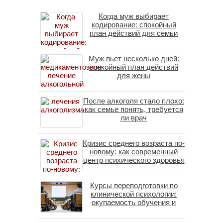
Когда муж выбирает
кодирование: спокойный
план действий для семьи
Муж пьет несколько дней:
спокойный план действий
для жены
После алкоголя стало плохо:
как семье понять, требуется
ли врач
Кризис среднего возраста по-
новому: как современный
центр психического здоровья
помогает пересобрать
личность без таблеток
Курсы переподготовки по
(методы ДПДГ и КПТ)
клинической психологии:
окупаемость обучения и
средние зарплаты
специалистов в 2026 году