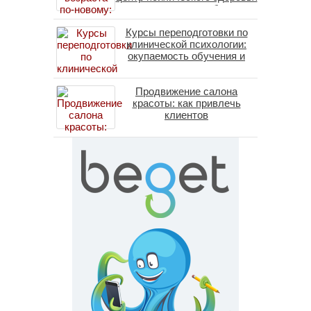
помогает пересобрать
личность без таблеток
Курсы переподготовки по
(методы ДПДГ и КПТ)
клинической психологии:
окупаемость обучения и
средние зарплаты
специалистов в 2026 году
Продвижение салона
красоты: как привлечь
клиентов