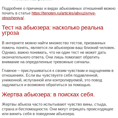
Подробнее о причинах и видах абьюзивных отношений можно
почить в статье
https://tenoten.ru/articles/abyuzivnye-
otnosheniya/
.
Тест на абьюзера: насколько реальна
угроза
В интернете можно найти множество тестов, призванных
помочь понять, является ли абьюзером ваш близкий человек.
Однако, важно понимать, что ни один тест не может дать
окончательного ответа. Они лишь помогают обратить
внимание на определенные тревожные сигналы.
Главное – прислушиваться к своим чувствам и ощущениям в
отношениях. Если вы чувствуете себя подавленной,
униженной, испуганной или контролируемой, это повод
задуматься и возможно обратиться за помощью.
Жертва абьюзера: в поисках себя.
Жертвы абьюза часто испытывают чувство вины, стыда,
страха и беспомощности. Они могут отрицать происходящее
или винить себя в поведении абьюзера.