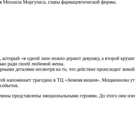
ря Михаила Моргулиса, главы фармацевтической фирмы.
 который «в одной лапе нежно держит девушку, а второй крушит 
олько ради своей любимой жены.
рными деталями несмотря на то, что действие происходит зимо
тей напоминает трагедию в ТЦ «Зимняя вишня». Мещанинова утв
события.
чины представлены эмоциональными героями. До этого они изоб