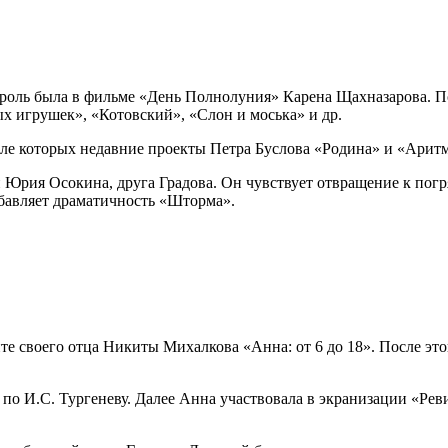
 роль была в фильме «День Полнолуния» Карена Щахназарова. По
х игрушек», «Котовский», «Слон и моська» и др.
сле которых недавние проекты Петра Буслова «Родина» и «Арит
 Юрия Осокина, друга Градова. Он чувствует отвращение к пог
бавляет драматичность «Шторма».
е своего отца Никиты Михалкова «Анна: от 6 до 18». После это
по И.С. Тургеневу. Далее Анна участвовала в экранизации «Рев