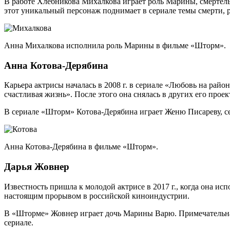
В работе Хлебникова Михалкова играет роль Марины, смертель
этот уникальный персонаж поднимает в сериале темы смерти, р
Анна Михалкова исполнила роль Марины в фильме «Шторм».
Анна Котова-Дерябина
Карьера актрисы началась в 2008 г. в сериале «Любовь на рай
счастливая жизнь». После этого она снялась в других его проек
В сериале «Шторм» Котова-Дерябина играет Женю Писареву, с
Анна Котова-Дерябина в фильме «Шторм».
Дарья Жовнер
Известность пришла к молодой актрисе в 2017 г., когда она ис
настоящим прорывом в российской киноиндустрии.
В «Шторме» Жовнер играет дочь Марины Варю. Примечательна с
сериале.