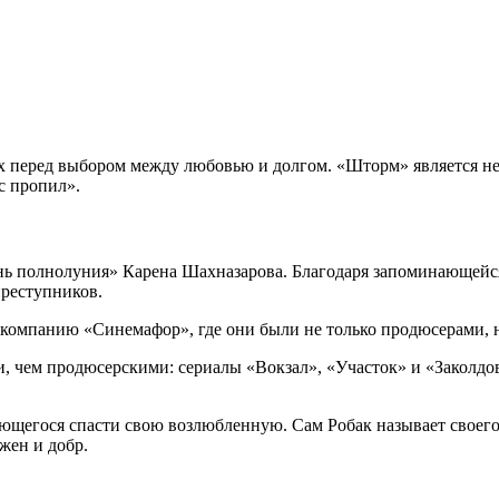
 перед выбором между любовью и долгом. «Шторм» является не 
с пропил».
ень полнолуния» Карена Шахназарова. Благодаря запоминающейся
преступников.
 компанию «Синемафор», где они были не только продюсерами, н
и, чем продюсерскими: сериалы «Вокзал», «Участок» и «Заколд
ающегося спасти свою возлюбленную. Сам Робак называет своег
жен и добр.