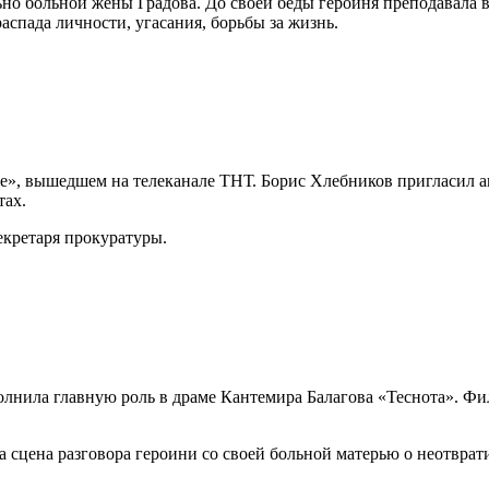
но больной жены Градова. До своей беды героиня преподавала в 
аспада личности, угасания, борьбы за жизнь.
оне», вышедшем на телеканале ТНТ. Борис Хлебников пригласил а
тах.
екретаря прокуратуры.
полнила главную роль в драме Кантемира Балагова «Теснота». Фи
цена разговора героини со своей больной матерью о неотврати