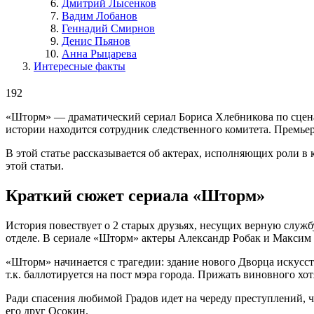
Дмитрий Лысенков
Вадим Лобанов
Геннадий Смирнов
Денис Пьянов
Анна Рыцарева
Интересные факты
192
«Шторм» — драматический сериал Бориса Хлебникова по сцен
истории находится сотрудник следственного комитета. Премьер
В этой статье рассказывается об актерах, исполняющих роли в
этой статьи.
Краткий сюжет сериала «Шторм»
История повествует о 2 старых друзьях, несущих верную служб
отделе. В сериале «Шторм» актеры Александр Робак и Максим
«Шторм» начинается с трагедии: здание нового Дворца искусс
т.к. баллотируется на пост мэра города. Прижать виновного хо
Ради спасения любимой Градов идет на череду преступлений, 
его друг Осокин.