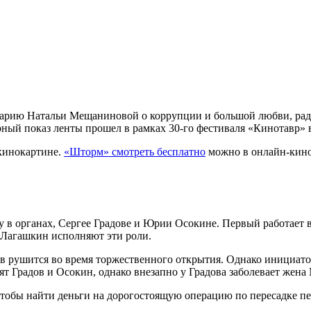
арию Натальи Мещаниновой о коррупции и большой любви, ради
ный показ ленты прошел в рамках 30-го фестиваля «Кинотавр» в
 кинокартине.
«Шторм» смотреть бесплатно
можно в онлайн-кино
у в органах, Сергее Градове и Юрии Осокине. Первый работает 
 Лагашкин исполняют эти роли.
тв рушится во время торжественного открытия. Однако инициато
тят Градов и Осокин, однако внезапно у Градова заболевает жена
чтобы найти деньги на дорогостоящую операцию по пересадке пе