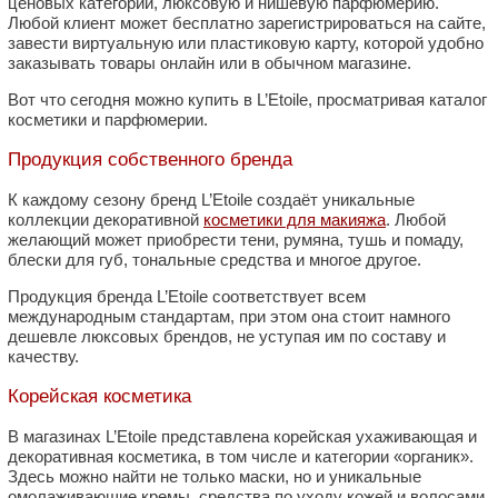
ценовых категорий, люксовую и нишевую парфюмерию.
Любой клиент может бесплатно зарегистрироваться на сайте,
завести виртуальную или пластиковую карту, которой удобно
заказывать товары онлайн или в обычном магазине.
Вот что сегодня можно купить в L’Etoile, просматривая каталог
косметики и парфюмерии.
Продукция собственного бренда
К каждому сезону бренд L’Etoile создаёт уникальные
коллекции декоративной
косметики для макияжа
. Любой
желающий может приобрести тени, румяна, тушь и помаду,
блески для губ, тональные средства и многое другое.
Продукция бренда L’Etoile соответствует всем
международным стандартам, при этом она стоит намного
дешевле люксовых брендов, не уступая им по составу и
качеству.
Корейская косметика
В магазинах L’Etoile представлена корейская ухаживающая и
декоративная косметика, в том числе и категории «органик».
Здесь можно найти не только маски, но и уникальные
омолаживающие кремы, средства по уходу кожей и волосами.