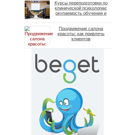
Курсы переподготовки по
(методы ДПДГ и КПТ)
клинической психологии:
окупаемость обучения и
средние зарплаты
специалистов в 2026 году
Продвижение салона
красоты: как привлечь
клиентов