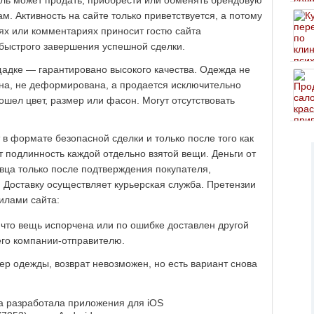
ль может продать, приобрести или обменять брендовую
. Активность на сайте только приветствуется, а потому
иях или комментариях приносит гостю сайта
быстрого завершения успешной сделки.
щадке — гарантировано высокого качества. Одежда не
ена, не деформирована, а продается исключительно
ошел цвет, размер или фасон. Могут отсутствовать
в формате безопасной сделки и только после того как
 подлинность каждой отдельно взятой вещи. Деньги от
вца только после подтверждения покупателя,
 Доставку осуществляет курьерская служба. Претензии
илами сайта:
 что вещь испорчена или по ошибке доставлен другой
 его компании-отправителю.
ер одежды, возврат невозможен, но есть вариант снова
а разработала приложения для iOS