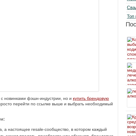
Сва
Топ 
По
 с новинками фэшн-индустрии, но и
купить брендовую
просто перейти по ссылке выше и выбрать необходимый
ом
:
а, а настоящее resale-сообщество, в котором каждый