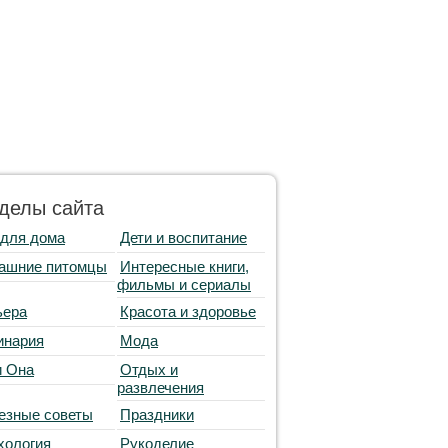
делы сайта
 для дома
Дети и воспитание
ашние питомцы
Интересные книги,
фильмы и сериалы
ьера
Красота и здоровье
инария
Мода
и Она
Отдых и
развлечения
езные советы
Праздники
хология
Рукоделие