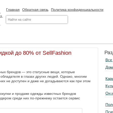
Главная
Обратная связь
Политика конфиденциальности
дкой до 80% от SellFashion
Раз
Все
Дом
тных брендов — это статусные вещи, которые
обладателя в глазах других людей. Однако, многим
Кар
них не доступен и даже не догадываются как при этом
Кул
Он 
окупки и продаже одежды известных брендов
идером среди них по-прежнему остается сервис
Пол
Пси