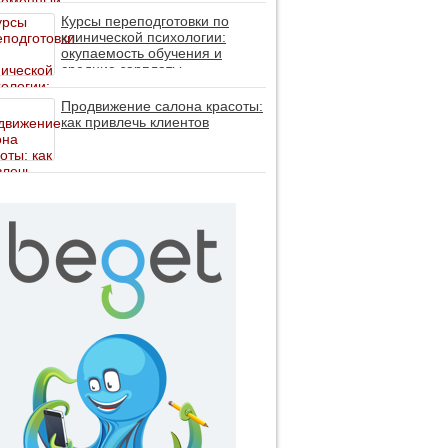
личность без таблеток (методы
ДПДГ и КПТ)
Курсы переподготовки по
клинической психологии:
окупаемость обучения и
средние зарплаты
специалистов в 2026 году
Продвижение салона красоты:
как привлечь клиентов