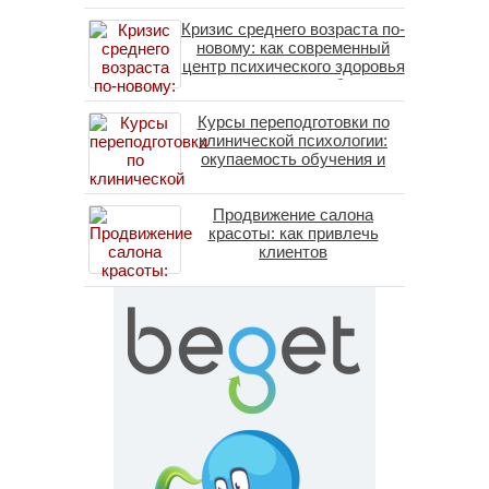
Кризис среднего возраста по-
новому: как современный
центр психического здоровья
помогает пересобрать
личность без таблеток
Курсы переподготовки по
(методы ДПДГ и КПТ)
клинической психологии:
окупаемость обучения и
средние зарплаты
специалистов в 2026 году
Продвижение салона
красоты: как привлечь
клиентов