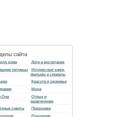
делы сайта
 для дома
Дети и воспитание
ашние питомцы
Интересные книги,
фильмы и сериалы
ьера
Красота и здоровье
инария
Мода
и Она
Отдых и
развлечения
езные советы
Праздники
хология
Рукоделие