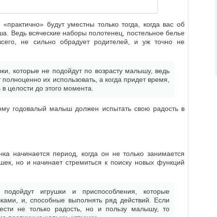
«практично» будут уместны только тогда, когда вас об
а. Ведь всяческие наборы полотенец, постельное белье
сего, не сильно обрадует родителей, и уж точно не
ки, которые не подойдут по возрасту малышу, ведь
полноценно их использовать, а когда придет время,
 в целости до этого момента.
тому годовалый малыш должен испытать свою радость в
ка начинается период, когда он не только занимается
ек, но и начинает стремиться к поиску новых функций
 подойдут игрушки и приспособления, которые
ами, и, способные выполнять ряд действий. Если
ести не только радость, но и пользу малышу, то