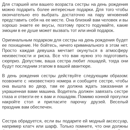
Для старшей или вашего возраста сестры на день рождения
можно подарить более интересные подарки. Для того чтобы
окончательно его выбрать достаточно на пару мгновений
представить себя на ее месте. Она близкий вам человек и вы
хорошо знаете ее вкусы, поэтому просто подумайте, какие
эмоции в ее душе может вызвать тот или иной подарок.
Оригинальным подарком для сестры на день рождения будет
ее похищение. Не бойтесь, ничего криминального в этом нет.
Просто каждая девушка мечтает окунуться в атмосферу
неизвестности и риска. Все что вам нужно это подготовить
сюрприз. Допустим, ваша сестра любит лошадей, тогда они
будут последним этапом в вашей авантюре.
В день рождения сестры действуйте следующим образом:
позвоните с неизвестного номера и сообщите сестре, чтобы
она вышла во двор, там ее должна ждать заказанная и
украшенная вами машина. Водитель должен завязать сестре
глаза и отвезти ее к вам и лошадям. Помимо конной прогулки
накройте стол и пригласите парочку друзей. Веселый
праздник вам обеспечен.
Сестра обрадуется, если вы подарите ей модный аксессуар,
например клатч или шарф. Только помните, что они должны