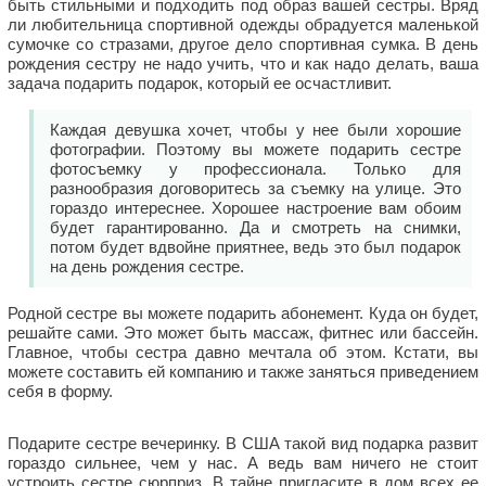
быть стильными и подходить под образ вашей сестры. Вряд
ли любительница спортивной одежды обрадуется маленькой
сумочке со стразами, другое дело спортивная сумка. В день
рождения сестру не надо учить, что и как надо делать, ваша
задача подарить подарок, который ее осчастливит.
Каждая девушка хочет, чтобы у нее были хорошие
фотографии. Поэтому вы можете подарить сестре
фотосъемку у профессионала. Только для
разнообразия договоритесь за съемку на улице. Это
гораздо интереснее. Хорошее настроение вам обоим
будет гарантированно. Да и смотреть на снимки,
потом будет вдвойне приятнее, ведь это был подарок
на день рождения сестре.
Родной сестре вы можете подарить абонемент. Куда он будет,
решайте сами. Это может быть массаж, фитнес или бассейн.
Главное, чтобы сестра давно мечтала об этом. Кстати, вы
можете составить ей компанию и также заняться приведением
себя в форму.
Подарите сестре вечеринку. В США такой вид подарка развит
гораздо сильнее, чем у нас. А ведь вам ничего не стоит
устроить сестре сюрприз. В тайне пригласите в дом всех ее