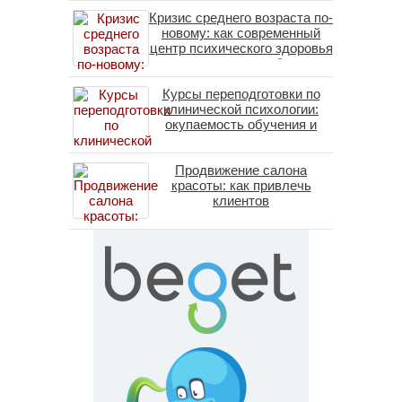
Кризис среднего возраста по-
новому: как современный
центр психического здоровья
помогает пересобрать
личность без таблеток
Курсы переподготовки по
(методы ДПДГ и КПТ)
клинической психологии:
окупаемость обучения и
средние зарплаты
специалистов в 2026 году
Продвижение салона
красоты: как привлечь
клиентов