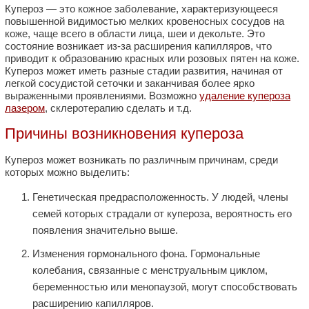
Купероз — это кожное заболевание, характеризующееся
повышенной видимостью мелких кровеносных сосудов на
коже, чаще всего в области лица, шеи и декольте. Это
состояние возникает из-за расширения капилляров, что
приводит к образованию красных или розовых пятен на коже.
Купероз может иметь разные стадии развития, начиная от
легкой сосудистой сеточки и заканчивая более ярко
выраженными проявлениями. Возможно
удаление купероза
лазером
, склеротерапию сделать и т.д.
Причины возникновения купероза
Купероз может возникать по различным причинам, среди
которых можно выделить:
Генетическая предрасположенность. У людей, члены
семей которых страдали от купероза, вероятность его
появления значительно выше.
Изменения гормонального фона. Гормональные
колебания, связанные с менструальным циклом,
беременностью или менопаузой, могут способствовать
расширению капилляров.