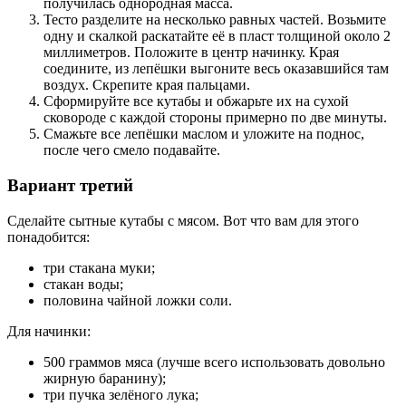
получилась однородная масса.
Тесто разделите на несколько равных частей. Возьмите
одну и скалкой раскатайте её в пласт толщиной около 2
миллиметров. Положите в центр начинку. Края
соедините, из лепёшки выгоните весь оказавшийся там
воздух. Скрепите края пальцами.
Сформируйте все кутабы и обжарьте их на сухой
сковороде с каждой стороны примерно по две минуты.
Смажьте все лепёшки маслом и уложите на поднос,
после чего смело подавайте.
Вариант третий
Сделайте сытные кутабы с мясом. Вот что вам для этого
понадобится:
три стакана муки;
стакан воды;
половина чайной ложки соли.
Для начинки:
500 граммов мяса (лучше всего использовать довольно
жирную баранину);
три пучка зелёного лука;