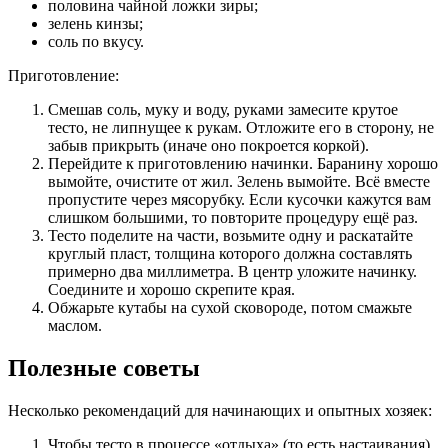
половина чайной ложки зиры;
зелень кинзы;
соль по вкусу.
Приготовление:
Смешав соль, муку и воду, руками замесите крутое
тесто, не липнущее к рукам. Отложите его в сторону, не
забыв прикрыть (иначе оно покроется коркой).
Перейдите к приготовлению начинки. Баранину хорошо
вымойте, очистите от жил. Зелень вымойте. Всё вместе
пропустите через мясорубку. Если кусочки кажутся вам
слишком большими, то повторите процедуру ещё раз.
Тесто поделите на части, возьмите одну и раскатайте
круглый пласт, толщина которого должна составлять
примерно два миллиметра. В центр уложите начинку.
Соедините и хорошо скрепите края.
Обжарьте кутабы на сухой сковороде, потом смажьте
маслом.
Полезные советы
Несколько рекомендаций для начинающих и опытных хозяек:
Чтобы тесто в процессе «отдыха» (то есть настаивания)