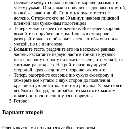
смешайте муку с солью и водой и хорошо разомните
массу руками. Она должна получиться довольно крутой,
но всё же эластичной. Липнуть к рукам тесто не
должно. Отложите его на 30 минут, накрыв пищевой
плёнкой или бумажным полотенцем
Теперь можно перейти к начинке. Всю зелень хорошо
вымойте и порубите ножом. Теперь в сковороде
разогрейте масло и обжарьте зелень, чтобы она стала
мягкой, но не пригорела.
Возьмите тесто, разделите его на несколько равных
частей. Раскатайте первую часть в тонкий круглый
пласт, на одну сторону положите зелень, отступая 1,5-2
сантиметра от краёв. Накройте начинку другой
стороной, края соедините и хорошо закрепите.
Теперь разогрейте совершенно сухую сковороду и
обжарьте все кутабы с двух сторон до появления
красивого узорного золотистого рисунка. Уложите все
лепёшки в блюдо, но не забудьте смазать их маслом,
иначе они просто слипнутся и порвутся.
Готово!
Вариант второй
Очень вкусными получатся кутабы с творогом.