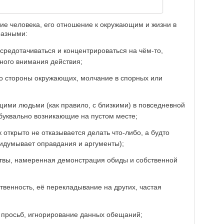
ие человека, его отношение к окружающим и жизни в
разными:
средотачиваться и концентрироваться на чём-то,
ого внимания действия;
 со стороны окружающих, молчание в спорных или
щими людьми (как правило, с близкими) в повседневной
буквально возникающие на пустом месте;
 открыто не отказывается делать что-либо, а будто
ридумывает оправдания и аргументы);
твы, намеренная демонстрация обиды и собственной
твенность, её перекладывание на других, частая
 просьб, игнорирование данных обещаний;