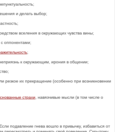
непунктуальность;
ешения и делать выбор;
астность;
редством вселения в окружающих чувства вины;
 с оппонентами;
ражительность
;
 неприязнь к окружающим, ирония в общении;
ство;
или резкое их прекращение (особенно при возникновении
снованные страхи
, навязчивые мысли (в том числе о
Если подавление гнева вошло в привычку, избавиться от
сли пересмотреть и поменять своё поведение. Скрытому