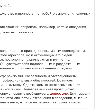
му-либо.
ьшую ответственность, не требуйте выполнения сложных
ия стоит игнорировать, например, частые опоздания,
 безответственность.
авление гнева приводят к негативным последствиям,
того агрессора, но и окружающих его людей.
ся, постепенно накапливаются и влияют на
 Он чувствует себя подавленным и раздражённым,
алкивается с проблемами в общении с людьми.
 сферах жизни. Рассеянность и отстранённость
 профессиональных обязанностей. Возникает
 и начальству. Сдерживаемые негативные эмоции
мейной жизни. Подавляемый гнев провоцирует
шенную нервную возбудимость,
депрессию
. Если эмоции
тройства личности и отклонения в поведении, мысли о
 плачевным, если своевременно не принять меры.