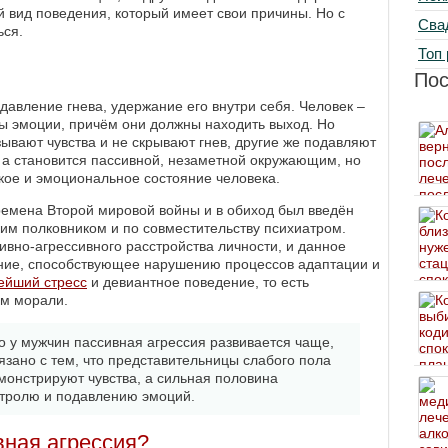
й вид поведения, который имеет свои причины. Но с
Сва
ься.
Топ 
По
давление гнева, удержание его внутри себя. Человек –
ы эмоции, причём они должны находить выход. Но
зывают чувства и не скрывают гнев, другие же подавляют
, а становится пассивной, незаметной окружающим, но
кое и эмоциональное состояние человека.
ремена Второй мировой войны и в обиход был введён
м полковником и по совместительству психиатром.
ивно-агрессивного расстройства личности, и данное
ение, способствующее нарушению процессов адаптации и
ейший стресс
и девиантное поведение, то есть
м морали.
о у мужчин пассивная агрессия развивается чаще,
язано с тем, что представительницы слабого пола
онстрируют чувства, а сильная половина
нтролю и подавлению эмоций.
вная агрессия?