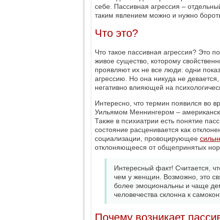
себе. Пассивная агрессия – отдельны
таким явлением можно и нужно борот
Что это?
Что такое пассивная агрессия? Это по
живое существо, которому свойственн
проявляют их не все люди: одни пока
агрессию. Но она никуда не девается
негативно влияющей на психологичес
Интересно, что термин появился во в
Уильямом Меннингером – американски
Также в психиатрии есть понятие пасс
состояние расценивается как отклон
социализации, провоцирующее
сильн
отклоняющееся от общепринятых нор
Интересный факт! Считается, чт
чем у женщин. Возможно, это св
более эмоциональны и чаще дем
человечества склонна к самоко
Почему возникает пасси