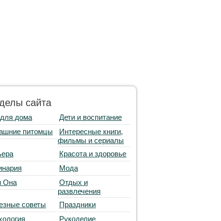
делы сайта
 для дома
Дети и воспитание
ашние питомцы
Интересные книги,
фильмы и сериалы
ьера
Красота и здоровье
инария
Мода
и Она
Отдых и
развлечения
езные советы
Праздники
хология
Рукоделие