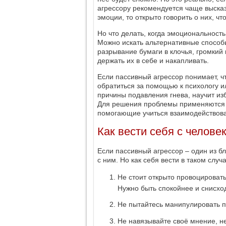
агрессору рекомендуется чаще высказ
эмоции, то открыто говорить о них, ч
Но что делать, когда эмоциональност
Можно искать альтернативные способы
разрывание бумаги в клочья, громкий 
держать их в себе и накапливать.
Если пассивный агрессор понимает, ч
обратиться за помощью к психологу и
причины подавления гнева, научит изб
Для решения проблемы применяются н
помогающие учиться взаимодействоват
Как вести себя с челове
Если пассивный агрессор – один из б
с ним. Но как себя вести в таком слу
Не стоит открыто провоцировать
Нужно быть спокойнее и снисхо
Не пытайтесь манипулировать 
Не навязывайте своё мнение, не