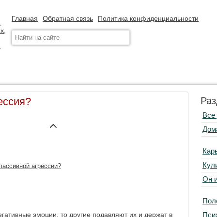
Главная
Обратная связь
Политика конфиденциальности
ессия?
Раз
Все
Дом
Кар
Кул
 пассивной агрессии?
Он 
Пол
Пси
гативные эмоции, то другие подавляют их и держат в