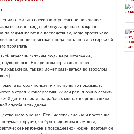
ы:
мнении о том, что пассивно-агрессивное поведение
ском возрасте, когда ребёнку запрещают открыто
д ли задумываются о последствиях, когда просят чадо
бёнок постепенно привыкает подавлять гнев и во взрослой
его проявлять.
ивной агрессии склонны люди нерешительные,
, неуверенные. Но при этом скрывание гнева
там характера, так как может развиваться во взрослом
вает).
овке, в которой нельзя или не принято показывать
аются в строгих консервативных или религиозных семьях,
ской деятельности, на рабочих местах в организациях
ной службе и так далее.
щественного мнения. Если человек сильно и постоянно
ём подумают другие, он будет сдерживать эмоции,
рактически неизбежен в повседневной жизни, поэтому он