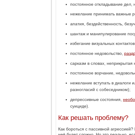
постоянное откладывание дел, 
нежелание принимать важные р
апатия, бездейственность, безуч
шантаж и манипулирование пос
избегание визуальных контактов
постоянное недовольство,
разд
сарказм в словах, неприкрытая
постоянное ворчание, недоволь
нежелание вступать в диалоги 
разногласий с собеседником);
депрессивные состояния,
необо
суициде).
Как решать проблему?
Как бороться с пассивной агрессией? 
неё будет сложно. Но это реально, е