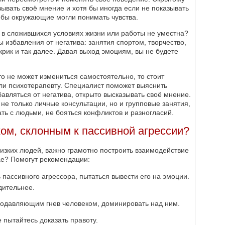
ывать своё мнение и хотя бы иногда если не показывать
тобы окружающие могли понимать чувства.
ь в сложившихся условиях жизни или работы не уместна?
 избавления от негатива: занятия спортом, творчество,
крик и так далее. Давая выход эмоциям, вы не будете
то не может измениться самостоятельно, то стоит
ли психотерапевту. Специалист поможет выяснить
авляться от негатива, открыто высказывать своё мнение.
е только личные консультации, но и групповые занятия,
ь с людьми, не бояться конфликтов и разногласий.
ком, склонным к пассивной агрессии?
лизких людей, важно грамотно построить взаимодействие
чае? Помогут рекомендации:
 пассивного агрессора, пытаться вывести его на эмоции.
дительнее.
подавляющим гнев человеком, доминировать над ним.
 пытайтесь доказать правоту.