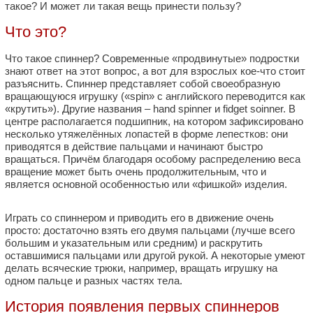
такое? И может ли такая вещь принести пользу?
Что это?
Что такое спиннер? Современные «продвинутые» подростки
знают ответ на этот вопрос, а вот для взрослых кое-что стоит
разъяснить. Спиннер представляет собой своеобразную
вращающуюся игрушку («spin» с английского переводится как
«крутить»). Другие названия – hand spinner и fidget soinner. В
центре располагается подшипник, на котором зафиксировано
несколько утяжелённых лопастей в форме лепестков: они
приводятся в действие пальцами и начинают быстро
вращаться. Причём благодаря особому распределению веса
вращение может быть очень продолжительным, что и
является основной особенностью или «фишкой» изделия.
Играть со спиннером и приводить его в движение очень
просто: достаточно взять его двумя пальцами (лучше всего
большим и указательным или средним) и раскрутить
оставшимися пальцами или другой рукой. А некоторые умеют
делать всяческие трюки, например, вращать игрушку на
одном пальце и разных частях тела.
История появления первых спиннеров