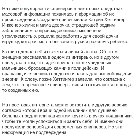
На пике популярности спиннеров в некоторых средствах
массовой информации появилась информации об их
происхождении. Создание приписывали Кэтрин Хеттингер.
Инженер-химик и мама девочки, страдающей редким
заболеванием, сопровождающимся мышечной
утомляемостью, решила разработать для своей дочки
игрушку, которая могла бы занять руки и развлечь ребёнка.
Кэтрин сделала её из газеты и липкой ленты. Об этом
женщина рассказала в одном из интервью, но в другом
поведала о том, что идея пришла после увиденных
мальчишек, бросающих камни в полицейских. И
вращающаяся вещица предназначалась для высвобождения
энергии. К слову, позже Хеттингер заявила, что согласна с
тем, что современные спиннеры сильно отличаются от когда-
то созданных ею.
На просторах интернета можно встретить и другую версию,
согласно которой врачи одной из клиник для душевно
больных предлагали пациентам крутить в руках подшипники,
чтобы те могли успокоиться и занять себя. И именно они
послужили основой для современных спиннеров. Но эта
информация не подтверждена.