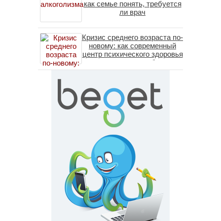
как семье понять, требуется
ли врач
Кризис среднего возраста по-
новому: как современный
центр психического здоровья
помогает пересобрать
личность без таблеток
(методы ДПДГ и КПТ)