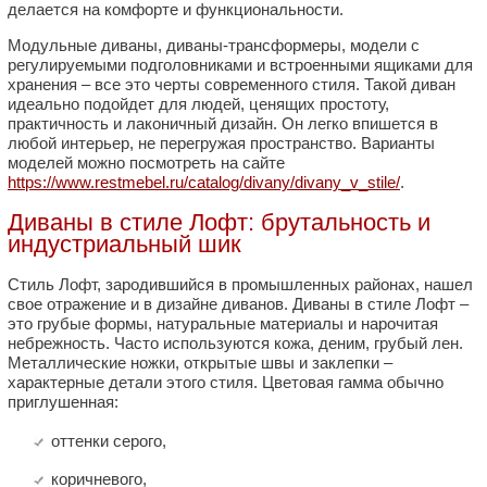
делается на комфорте и функциональности.
Модульные диваны, диваны-трансформеры, модели с
регулируемыми подголовниками и встроенными ящиками для
хранения – все это черты современного стиля. Такой диван
идеально подойдет для людей, ценящих простоту,
практичность и лаконичный дизайн. Он легко впишется в
любой интерьер, не перегружая пространство. Варианты
моделей можно посмотреть на сайте
https://www.restmebel.ru/catalog/divany/divany_v_stile/
.
Диваны в стиле Лофт: брутальность и
индустриальный шик
Стиль Лофт, зародившийся в промышленных районах, нашел
свое отражение и в дизайне диванов. Диваны в стиле Лофт –
это грубые формы, натуральные материалы и нарочитая
небрежность. Часто используются кожа, деним, грубый лен.
Металлические ножки, открытые швы и заклепки –
характерные детали этого стиля. Цветовая гамма обычно
приглушенная:
оттенки серого,
коричневого,