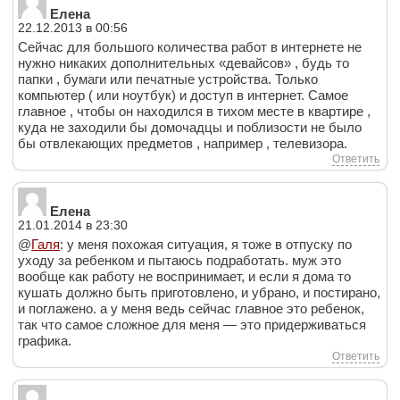
Елена
22.12.2013 в 00:56
Сейчас для большого количества работ в интернете не
нужно никаких дополнительных «девайсов» , будь то
папки , бумаги или печатные устройства. Только
компьютер ( или ноутбук) и доступ в интернет. Самое
главное , чтобы он находился в тихом месте в квартире ,
куда не заходили бы домочадцы и поблизости не было
бы отвлекающих предметов , например , телевизора.
Ответить
Елена
21.01.2014 в 23:30
@
Галя
: у меня похожая ситуация, я тоже в отпуску по
уходу за ребенком и пытаюсь подработать. муж это
вообще как работу не воспринимает, и если я дома то
кушать должно быть приготовлено, и убрано, и постирано,
и поглажено. а у меня ведь сейчас главное это ребенок,
так что самое сложное для меня — это придерживаться
графика.
Ответить