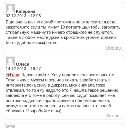
Катарина
02.12.2013 в 12:05
Еще очень важно самой постоянно не отвлекаться,ведь
кажется,что если ты минут 10 потратишь,чтобы загрузить
стиральную машину,то ничего страшного не случится.
Также в любом месте,даже в крохотном уголке, должно
быть удобно и комфортно.
Ответить
Олеся
14.12.2013 в 19:27
@
Галя
: Здравствуйте. Хочу поделиться своим опытом.
Тоже живу с мужем и решила начать зарабатывать в
интернете,пока сижу в дикрете, муж сначала тоже
отвлекал, то то ему надо,то это.Я нашла такое решение:
завлекла его тоже в работу, сейчас сидит,помогает мне
постоянно, деньги заработанные в общем кошельке,
вижу,что он тоже увлечен, и самое главное,это оченб
сближает. Попробуйте и вы)
Ответить