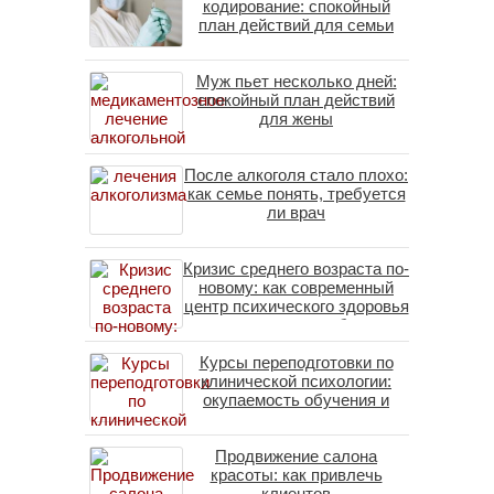
кодирование: спокойный
план действий для семьи
Муж пьет несколько дней:
спокойный план действий
для жены
После алкоголя стало плохо:
как семье понять, требуется
ли врач
Кризис среднего возраста по-
новому: как современный
центр психического здоровья
помогает пересобрать
личность без таблеток
Курсы переподготовки по
(методы ДПДГ и КПТ)
клинической психологии:
окупаемость обучения и
средние зарплаты
специалистов в 2026 году
Продвижение салона
красоты: как привлечь
клиентов