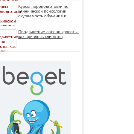
личность без таблеток (методы
ДПДГ и КПТ)
Курсы переподготовки по
клинической психологии:
окупаемость обучения и
средние зарплаты
специалистов в 2026 году
Продвижение салона красоты:
как привлечь клиентов