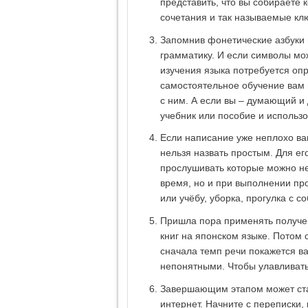
представить, что вы собираете 
сочетания и так называемые кл
Запомнив фонетические азбуки 
грамматику. И если символы мо
изучения языка потребуется оп
самостоятельное обучение вам 
с ним. А если вы – думающий и
учебник или пособие и использов
Если написание уже неплохо ва
нельзя назвать простым. Для е
прослушивать которые можно не
время, но и при выполнении про
или учёбу, уборка, прогулка с со
Пришла пора применять получен
книг на японском языке. Потом 
сначала темп речи покажется в
непонятными. Чтобы улавливать
Завершающим этапом может ста
интернет. Начните с переписки