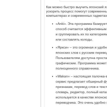
Как можно быстро выучить японский яз
ускорить процесс помогут современн
компьютерах и современных гаджетах
«Anki». Эта программа базируе
способ считается эффективным
и группировать их по категория
или составлять колоды.
«Яркси» – это огромная и удобн
японских слов с русским перев
Пользователям доступна проста
графические. Программа может 
полноценного справочника.
«Wakan» – настоящая палочка-
сервис предлагает обширный ф
признакам, перевод слов и тек
словарь, редактор, полный кат
используется в качестве японско
переводчика. Это очень удобно