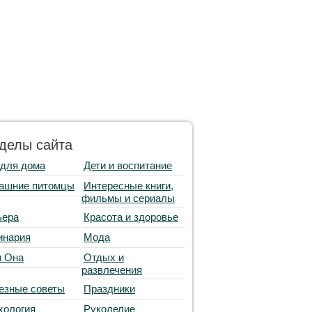
делы сайта
 для дома
Дети и воспитание
ашние питомцы
Интересные книги,
фильмы и сериалы
ьера
Красота и здоровье
инария
Мода
и Она
Отдых и
развлечения
езные советы
Праздники
хология
Рукоделие