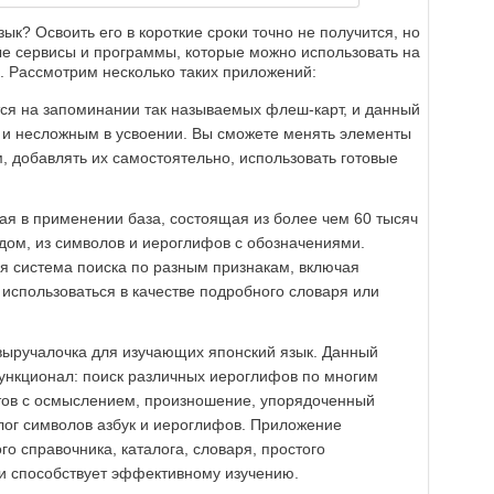
ык? Освоить его в короткие сроки точно не получится, но
ые сервисы и программы, которые можно использовать на
. Рассмотрим несколько таких приложений:
тся на запоминании так называемых флеш-карт, и данный
 и несложным в усвоении. Вы сможете менять элементы
м, добавлять их самостоятельно, использовать готовые
ая в применении база, состоящая из более чем 60 тысяч
одом, из символов и иероглифов с обозначениями.
я система поиска по разным признакам, включая
использоваться в качестве подробного словаря или
выручалочка для изучающих японский язык. Данный
ункционал: поиск различных иероглифов по многим
стов с осмыслением, произношение, упорядоченный
алог символов азбук и иероглифов. Приложение
го справочника, каталога, словаря, простого
 и способствует эффективному изучению.