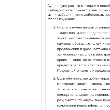
Существуют разные методики и пособи
любое, которое покажется вам более
вы ни выбрали, нужно действовать п
этапов изучения:
Сначала нужно начать осваивать
– хирагана, и она представляе
языка, который применяется для
символы обозначают слоги и пр
предложений и фраз. Катакана 
заимствованных слов и иностра
произношение, но отличается о
придётся запастись терпением и
Подключайте память и представ
Если обе японские азбуки хира
к освоению кандзи – системы ие
Хотя писать слова можно тольк
солнца используют полноценные
результатов, то кандзи тоже ну
начертания иероглифов, но и в