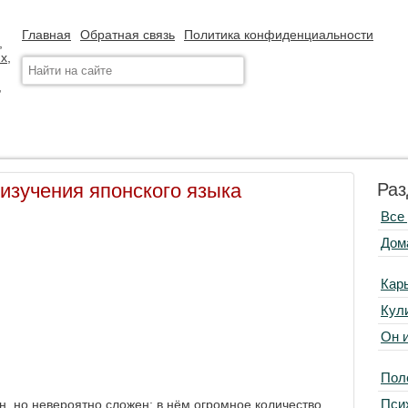
Главная
Обратная связь
Политика конфиденциальности
зучения японского языка
Раз
Все
Дом
Кар
Кул
Он 
Пол
Пси
н, но невероятно сложен: в нём огромное количество