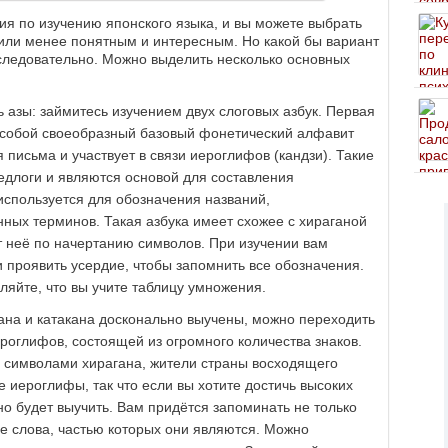
я по изучению японского языка, и вы можете выбрать
 или менее понятным и интересным. Но какой бы вариант
оследовательно. Можно выделить несколько основных
 азы: займитесь изучением двух слоговых азбук. Первая
т собой своеобразный базовый фонетический алфавит
 письма и участвует в связи иероглифов (кандзи). Такие
едлоги и являются основой для составления
используется для обозначения названий,
нных терминов. Такая азбука имеет схожее с хираганой
т неё по начертанию символов. При изучении вам
 проявить усердие, чтобы запомнить все обозначения.
ляйте, что вы учите таблицу умножения.
гана и катакана досконально выучены, можно переходить
роглифов, состоящей из огромного количества знаков.
о символами хирагана, жители страны восходящего
 иероглифы, так что если вы хотите достичь высоких
жно будет выучить. Вам придётся запоминать не только
се слова, частью которых они являются. Можно