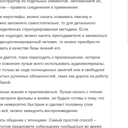
конструктор из отдельных элементов. Запоминайте их,
ючи – правила соединения и применения.
и иероглифы, можно начать осваивать лексику и
жно запомнить самостоятельно, то для детального
ределённая структурированная методика. Если
не подходит, можно нанять преподавателя и заниматься
 дисциплинированный человек, то можно приобрести
ать в качестве базы знаний его.
м даётся, пора переходить к произношению, которое
го освоения лучше всего использовать аудиоматериалы,
 только во ходе полноценных занятий или в свободное
стых рутинных обязанностей, таких как дорога на работу
бакой.
ные знания и практиковаться. Лучше начать с чтения
смотрите фильмы и аниме, но будьте готовы к тому, что
ам невероятно быстрым и сделает половину слов
 всё, можно замедлить воспроизведение.
ть общение с японцами. Самый простой способ –
, потом предложите собеседнику пообщаться во время