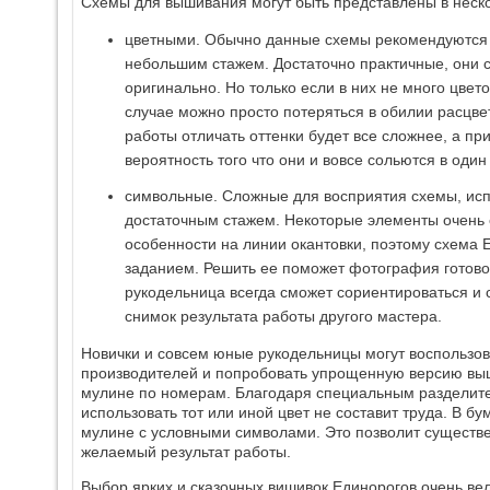
Схемы для вышивания могут быть представлены в неско
цветными. Обычно данные схемы рекомендуются
небольшим стажем. Достаточно практичные, они 
оригинально. Но только если в них не много цвет
случае можно просто потеряться в обилии расцвет
работы отличать оттенки будет все сложнее, а п
вероятность того что они и вовсе сольются в один 
символьные. Сложные для восприятия схемы, и
достаточным стажем. Некоторые элементы очень 
особенности на линии окантовки, поэтому схема
заданием. Решить ее поможет фотография готово
рукодельница всегда сможет сориентироваться и 
снимок результата работы другого мастера.
Новички и совсем юные рукодельницы могут воспользо
производителей и попробовать упрощенную версию вы
мулине по номерам. Благодаря специальным разделите
использовать тот или иной цвет не составит труда. В б
мулине с условными символами. Это позволит существе
желаемый результат работы.
Выбор ярких и сказочных вишивок Единорогов очень ве