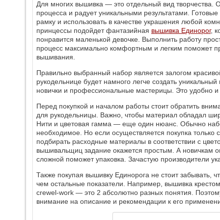
Для многих вышивка — это отдельный вид творчества. 
процесса и радует уникальными результатами. Готовы
рамку и использовать в качестве украшения любой комн
принцессы подойдет фантазийная
вышивка Единорог
, 
понравится маленькой девочке. Выполнить работу прост
процесс максимально комфортным и легким поможет п
вышивания.
Правильно выбранный набор является залогом красиво
рукодельнице будет намного легче создать уникальны
новички и профессиональные мастерицы. Это удобно и
Перед покупкой и началом работы стоит обратить вним
для рукодельницы. Важно, чтобы материал обладал ши
Нити и цветовая гамма — еще один нюанс. Обычно наб
необходимое. Но если осуществляется покупка только 
подбирать расходные материалы в соответствии с цвет
вышивальщиц задание окажется простым. А новичкам о
сложной поможет упаковка. Зачастую производители ука
Также покупая вышивку Единорога не стоит забывать, ч
чем остальные показатели. Например, вышивка крестом в 
crewel-work — это 2 абсолютно разных понятия. Поэтом
внимание на описание и рекомендации к его применен