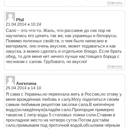
Ответить
Phil
21.04.2014 в 10:24
Сало – это что-то. Жаль, что россияне до сих пор не
научились его ценить так же, как украинцы и белорусы.
Помимо полезных свойств, о чем было написано в
материале, оно очень вкусное, может подаваться и как
закуска, а можно сделать и отдельное блюдо. Если брать
обед, то для меня нет ничего лучше настоящего борща с
чесноком с салом. Грубовато, но вкусно!
Ответить
Ангелина
25.04.2014 в 14:10
Я сама с Украины,но переехала жить в Россию,по этому у
меня врождённая любовь к салу.Могу поделиться своим
самым любимым рецептом засолки сала.В кипячёную
воду(охлаждённую)кладём сало.Пропорция примерно
такая:на 1 литр воды 5 столовых ложки соли.Ставим в
прохладное место на четверо суток.Потом достаём
сало,промываем под проточной водой,обсыпаем чёрным