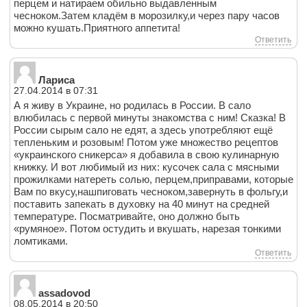
перцем и натираем обильно выдавленным
чесноком.Затем кладём в морозилку,и через пару часов
можно кушать.Приятного аппетита!
Ответить
Лариса
27.04.2014 в 07:31
А я живу в Украине, но родилась в России. В сало
влюбилась с первой минуты знакомства с ним! Сказка! В
России сырым сало не едят, а здесь употребляют ещё
тепленьким и розовым! Потом уже множество рецептов
«украинского сникерса» я добавила в свою кулинарную
книжку. И вот любимый из них: кусочек сала с мясными
прожилками натереть солью, перцем,приправами, которые
Вам по вкусу,нашпиговать чесноком,завернуть в фольгу,и
поставить запекать в духовку на 40 минут на средней
температуре. Посматривайте, оно должно быть
«румяное». Потом остудить и вкушать, нарезая тонкими
ломтиками.
Ответить
assadovod
08.05.2014 в 20:50