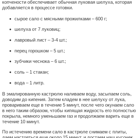
копчености обеспечивает обычная луковая шелуха, которая
добавляется в процессе готовки.
сырое сало с мясными прожилками – 600 г;
шелуха от 7 луковиц;
лавровый лист – 3-4 шт.;
перец горошком – 5 шт.;
зубчики чеснока – 6 шт.;
соль – 1 стакан;
вода – 1 литр.
В эмалированную кастрюлю наливаем воду, засыпаем соль,
доводим до кипения. Затем кладем в нее шелуху от лука,
провариваем еще в течение 5 минут, после чего окунаем сало
в него таким образом, чтобы кипящая жидкость его полностью
покрыла, немного уменьшаем газ и продолжаем варить еще в
течение 10 минут.
По истечению времени сало в кастрюле снимаем с плиты,
даем настояться еще около 15 минут, и достаем наш кусочек,