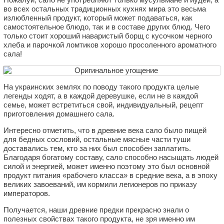
во всех остальных традиционных кухнях мира это весьма
излюбленный продукт, который может подаваться, как
самостоятельное блюдо, так и в составе других блюд. Чего
только стоит хороший наваристый борщ с кусочком черного
хлеба и парочкой ломтиков хорошо просоленного ароматного
сала!
На украинских землях по поводу такого продукта целые
легенды ходят, а в каждой деревушке, если не в каждой
семье, может встретиться свой, индивидуальный, рецепт
приготовления домашнего сала.
Интересно отметить, что в древние века сало было пищей
для бедных сословий, остальные мясные части туши
доставались тем, кто за них был способен заплатить.
Благодаря богатому составу, сало способно насыщать людей
силой и энергией, может именно поэтому это был основной
продукт питания «рабочего класса» в средние века, а в эпоху
великих завоеваний, им кормили легионеров по приказу
императоров.
Получается, наши древние предки прекрасно знали о
полезных свойствах такого продукта, не зря именно им