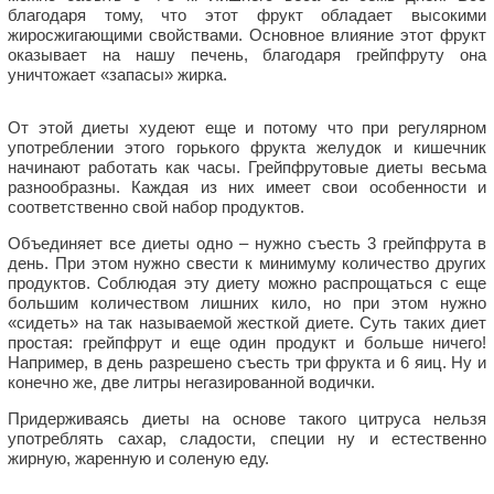
благодаря тому, что этот фрукт обладает высокими
жиросжигающими свойствами. Основное влияние этот фрукт
оказывает на нашу печень, благодаря грейпфруту она
уничтожает «запасы» жирка.
От этой диеты худеют еще и потому что при регулярном
употреблении этого горького фрукта желудок и кишечник
начинают работать как часы. Грейпфрутовые диеты весьма
разнообразны. Каждая из них имеет свои особенности и
соответственно свой набор продуктов.
Объединяет все диеты одно – нужно съесть 3 грейпфрута в
день. При этом нужно свести к минимуму количество других
продуктов. Соблюдая эту диету можно распрощаться с еще
большим количеством лишних кило, но при этом нужно
«сидеть» на так называемой жесткой диете. Суть таких диет
простая: грейпфрут и еще один продукт и больше ничего!
Например, в день разрешено съесть три фрукта и 6 яиц. Ну и
конечно же, две литры негазированной водички.
Придерживаясь диеты на основе такого цитруса нельзя
употреблять сахар, сладости, специи ну и естественно
жирную, жаренную и соленую еду.