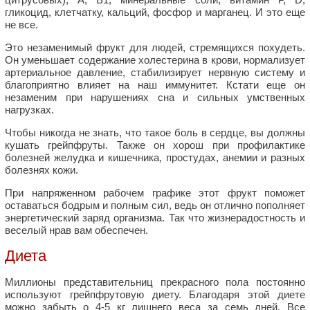
гликоцид, клетчатку, кальций, фосфор и марганец. И это еще
не все.
Это незаменимый фрукт для людей, стремящихся похудеть.
Он уменьшает содержание холестерина в крови, нормализует
артериальное давление, стабилизирует нервную систему и
благоприятно влияет на наш иммунитет. Кстати еще он
незаменим при нарушениях сна и сильных умственных
нагрузках.
Чтобы никогда не знать, что такое боль в сердце, вы должны
кушать грейпфруты. Также он хорош при профилактике
болезней желудка и кишечника, простудах, анемии и разных
болезнях кожи.
При напряженном рабочем графике этот фрукт поможет
оставаться бодрым и полным сил, ведь он отлично пополняет
энергетический заряд организма. Так что жизнерадостность и
веселый нрав вам обеспечен.
Диета
Миллионы представительниц прекрасного пола постоянно
используют грейпфрутовую диету. Благодаря этой диете
можно забыть о 4-5 кг лишнего веса за семь дней. Все