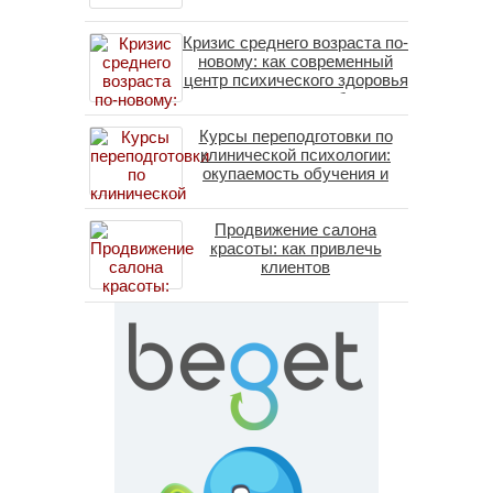
Кризис среднего возраста по-
новому: как современный
центр психического здоровья
помогает пересобрать
личность без таблеток
Курсы переподготовки по
(методы ДПДГ и КПТ)
клинической психологии:
окупаемость обучения и
средние зарплаты
специалистов в 2026 году
Продвижение салона
красоты: как привлечь
клиентов