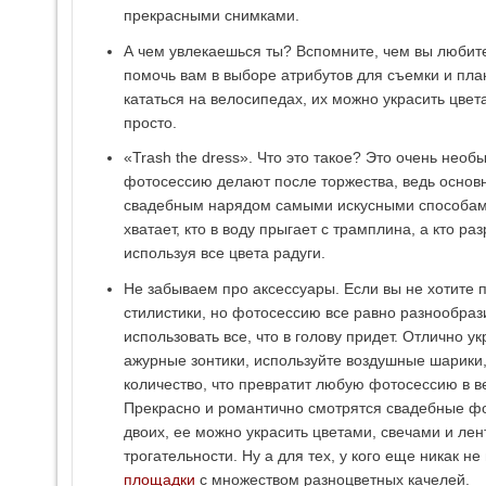
прекрасными снимками.
А чем увлекаешься ты? Вспомните, чем вы любите
помочь вам в выборе атрибутов для съемки и пла
кататься на велосипедах, их можно украсить цвет
просто.
«Trash the dress». Что это такое? Это очень нео
фотосессию делают после торжества, ведь основн
свадебным нарядом самыми искусными способами.
хватает, кто в воду прыгает с трамплина, а кто ра
используя все цвета радуги.
Не забываем про аксессуары. Если вы не хотите 
стилистики, но фотосессию все равно разнообрази
использовать все, что в голову придет. Отлично 
ажурные зонтики, используйте воздушные шарики
количество, что превратит любую фотосессию в в
Прекрасно и романтично смотрятся свадебные фо
двоих, ее можно украсить цветами, свечами и ле
трогательности. Ну а для тех, у кого еще никак н
площадки
с множеством разноцветных качелей.