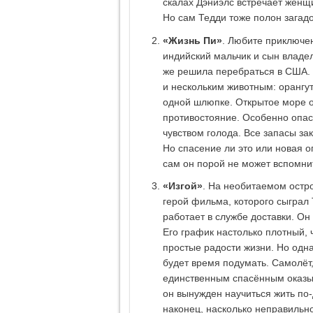
скалах Дэниэлс встречает женщ
Но сам Тедди тоже полон загадок
«Жизнь Пи»
. Любите приключен
индийский мальчик и сын владел
же решила перебраться в США. 
и нескольким животным: орангута
одной шлюпке. Открытое море 
противостояние. Особенно опасе
чувством голода. Все запасы зак
Но спасение ли это или новая о
сам он порой не может вспомни
«Изгой»
. На необитаемом остро
герой фильма, которого сыграл
работает в службе доставки. Он
Его график настолько плотный,
простые радости жизни. Но одна
будет время подумать. Самолёт,
единственным спасённым оказы
он вынужден научиться жить по-
наконец, насколько неправильн