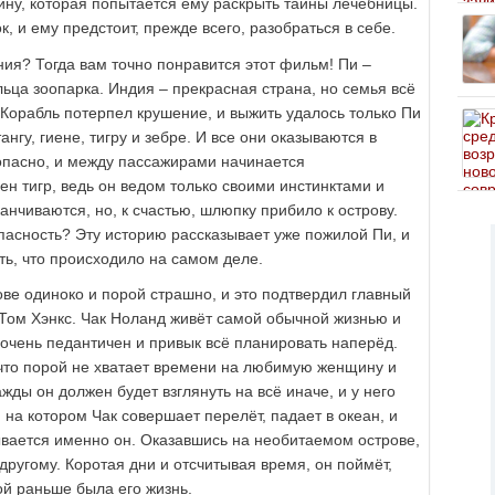
ину, которая попытается ему раскрыть тайны лечебницы.
, и ему предстоит, прежде всего, разобраться в себе.
ия? Тогда вам точно понравится этот фильм! Пи –
ьца зоопарка. Индия – прекрасная страна, но семья всё
Корабль потерпел крушение, и выжить удалось только Пи
нгу, гиене, тигру и зебре. И все они оказываются в
опасно, и между пассажирами начинается
н тигр, ведь он ведом только своими инстинктами и
анчиваются, но, к счастью, шлюпку прибило к острову.
пасность? Эту историю рассказывает уже пожилой Пи, и
ть, что происходило на самом деле.
ве одиноко и порой страшно, и это подтвердил главный
 Том Хэнкс. Чак Ноланд живёт самой обычной жизнью и
 очень педантичен и привык всё планировать наперёд.
 что порой не хватает времени на любимую женщину и
жды он должен будет взглянуть на всё иначе, и у него
 на котором Чак совершает перелёт, падает в океан, и
вается именно он. Оказавшись на необитаемом острове,
другому. Коротая дни и отсчитывая время, он поймёт,
ой раньше была его жизнь.