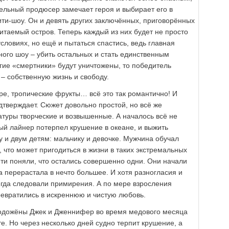
ельный продюсер замечает героя и выбирает его в
ити-шоу. Он и девять других заключённых, приговорённых
итаемый остров. Теперь каждый из них будет не просто
словиях, но ещё и пытаться спастись, ведь главная
ного шоу – убить остальных и стать единственным
гие «смертники» будут уничтожены, то победитель
– собственную жизнь и свободу.
оре, тропические фрукты… всё это так романтично! И
дтверждает. Сюжет довольно простой, но всё же
атуры творческие и возвышенные. А началось всё не
ый лайнер потерпел крушение в океане, и выжить
 и двум детям: мальчику и девочке. Мужчина обучал
 что может пригодиться в жизни в таких экстремальных
ети поняли, что остались совершенно одни. Они начали
 перерастала в нечто большее. И хотя разногласия и
егда следовали примирения. А по мере взросления
ревратились в искреннюю и чистую любовь.
одожёны Джек и Дженнифер во время медового месяца
е. Но через несколько дней судно терпит крушение, а