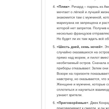
«Пляж»
. Ричард – парень из Ам
мечтает о лёгкой и лучшей жизн
знакомится там с мужчиной, кот
марихуана не запрещена и растё
которой нет запретов. Получив 
несколько французов отправляют
Но будет ли их там ждать всё
«Шесть дней, семь ночей»
. Э
случайно оказавшихся на остро
прямо над морем, и пилот вмес
необитаемый остров. Сначала о
приборы отказывают. Затем они 
Вскоре на горизонте показывает
навстречу, но оказывается, что
Женщине и мужчине, которые со
сплотиться и научиться взаимод
узнают зрители.
«Приговорённые»
. Джек Конра
приговаривают к смерти, и он ж