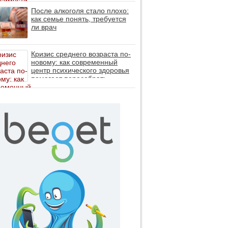
После алкоголя стало плохо:
как семье понять, требуется
ли врач
Кризис среднего возраста по-
новому: как современный
центр психического здоровья
помогает пересобрать
личность без таблеток (методы
ДПДГ и КПТ)