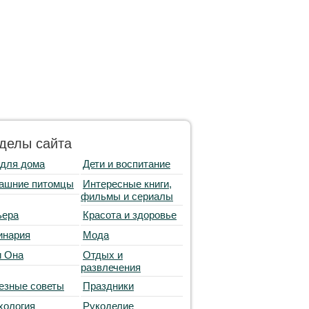
делы сайта
 для дома
Дети и воспитание
ашние питомцы
Интересные книги,
фильмы и сериалы
ьера
Красота и здоровье
инария
Мода
и Она
Отдых и
развлечения
езные советы
Праздники
хология
Рукоделие