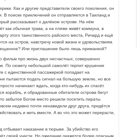
ерики. Как и другие представители своего поколения, он
и. В поиске приключений он отправляется в Таиланд и
орый рассказывает о далёком острове. На нём
т как обычная трава, а на пляже живёт коммуна, в
карту этого таинственного райского места, Ричард и ещё
ся на остров, навстречу новой жизни и удовольствиям.
 обещанное? Или приглашение было лишь приманкой?
то фильм про жизнь двух несчастных, совершенно
ве. По сюжету небольшой самолёт терпит крушение
те с единственной пассажиркой попадает на
ни пытаются подать сигнал на большую землю, но все
просто начинают ждать, когда кто-нибудь их спасёт.
ся корабль, и обрадованные обитатели острова бегут
 это забытое Богом место решили посетить пираты.
всем недавно почти ненавидели друг друга, придётся
ействовать и жить вместе. А во что это может перерасти,
д отбывает наказание в тюрьме. За убийство его
дёт своей участи. Но ожидание окажется более опасным,