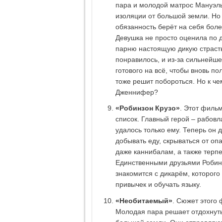
пара и молодой матрос Мануэль
изоляции от большой земли. Но 
обязанность берёт на себя бол
Девушка не просто оценила по д
парню настоящую дикую страсть
понравилось, и из-за сильнейш
готового на всё, чтобы вновь п
тоже решит побороться. Но к че
Дженнифер?
«Робинзон Крузо»
. Этот филь
список. Главный герой – рабовл
удалось только ему. Теперь он 
добывать еду, скрываться от оп
даже каннибалам, а также терпе
Единственными друзьями Робинз
знакомится с дикарём, которого
привычек и обучать языку.
«Необитаемый»
. Сюжет этого
Молодая пара решает отдохнуть 