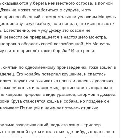
 оказываются у берега неизвестного острова, в полной
Джек не может позаботиться о супруге, и эту
ее приспособленный к экстремальным условиям Мануэль.
остоинству такую заботу, но и поняла, что испытывает к
. Естественно, её мужу Джеку это совсем не
ей ревности он превращается в настоящего монстра,
олноправно обладать своей возлюбленной. Но Мануэль
му в итоге приведёт такая борьба? И что решит
м, снятый по одноимённому произведению, тоже вошёл в
аделец. Его корабль потерпел крушение, и спастись
должен научиться выживать в новых и опасных условиях:
асных животных и насекомых, противостоять пиратам и
ть капризы природы в виде ураганов, штормов и дождей.
она Круза становятся кошка и собака, но позднее он
 называет Пятницей и начинает отучать от диких
 фильма захватывающий, ведь его жанр – триллер.
от городской суеты и оказаться где-нибудь подальше от