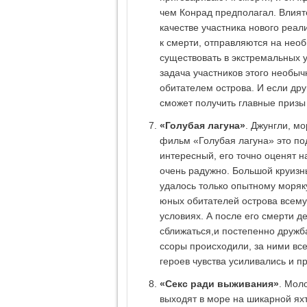
чем Конрад предполагал. Влият
качестве участника нового реал
к смерти, отправляются на необ
существовать в экстремальных у
задача участников этого необыч
обитателем острова. И если дру
сможет получить главные призы 
«Голубая лагуна»
. Джунгли, м
фильм «Голубая лагуна» это по
интересный, его точно оценят н
очень радужно. Большой круизн
удалось только опытному моряку
юных обитателей острова всему,
условиях. А после его смерти д
сближаться,и постепенно дружба
ссоры происходили, за ними вс
героев чувства усиливались и п
«Секс ради выживания»
. Мол
выходят в море на шикарной яхт