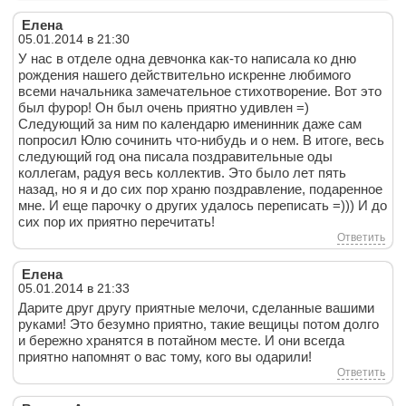
Елена
05.01.2014 в 21:30
У нас в отделе одна девчонка как-то написала ко дню
рождения нашего действительно искренне любимого
всеми начальника замечательное стихотворение. Вот это
был фурор! Он был очень приятно удивлен =)
Следующий за ним по календарю именинник даже сам
попросил Юлю сочинить что-нибудь и о нем. В итоге, весь
следующий год она писала поздравительные оды
коллегам, радуя весь коллектив. Это было лет пять
назад, но я и до сих пор храню поздравление, подаренное
мне. И еще парочку о других удалось переписать =))) И до
сих пор их приятно перечитать!
Ответить
Елена
05.01.2014 в 21:33
Дарите друг другу приятные мелочи, сделанные вашими
руками! Это безумно приятно, такие вещицы потом долго
и бережно хранятся в потайном месте. И они всегда
приятно напомнят о вас тому, кого вы одарили!
Ответить