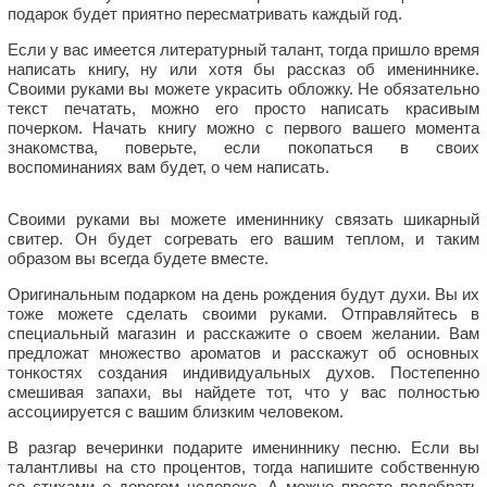
подарок будет приятно пересматривать каждый год.
Если у вас имеется литературный талант, тогда пришло время
написать книгу, ну или хотя бы рассказ об имениннике.
Своими руками вы можете украсить обложку. Не обязательно
текст печатать, можно его просто написать красивым
почерком. Начать книгу можно с первого вашего момента
знакомства, поверьте, если покопаться в своих
воспоминаниях вам будет, о чем написать.
Своими руками вы можете имениннику связать шикарный
свитер. Он будет согревать его вашим теплом, и таким
образом вы всегда будете вместе.
Оригинальным подарком на день рождения будут духи. Вы их
тоже можете сделать своими руками. Отправляйтесь в
специальный магазин и расскажите о своем желании. Вам
предложат множество ароматов и расскажут об основных
тонкостях создания индивидуальных духов. Постепенно
смешивая запахи, вы найдете тот, что у вас полностью
ассоциируется с вашим близким человеком.
В разгар вечеринки подарите имениннику песню. Если вы
талантливы на сто процентов, тогда напишите собственную
со стихами о дорогом человеке. А можно просто подобрать