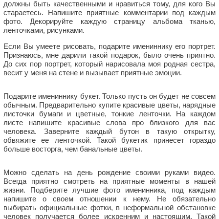
должны быть качественными и нравиться тому, для кого Вы
стараетесь. Напишите приятные комментарии под каждым
фото. Декорируйте каждую страницу альбома тканью,
ленточками, рисунками.
Если Вы умеете рисовать, подарите имениннику его портрет.
Признаюсь, мне дарили такой подарок, было очень приятно.
До сих пор портрет, который нарисовала моя родная сестра,
весит у меня на стене и вызывает приятные эмоции.
Подарите имениннику букет. Только пусть он будет не совсем
обычным. Предварительно купите красивые цветы, нарядные
листочки бумаги и цветные, тонкие ленточки. На каждом
листе напишите красивые слова про близкого для вас
человека. Заверните каждый бутон в такую открытку,
обвяжите ее ленточкой. Такой букетик принесет гораздо
больше восторга, чем банальные цветы.
Можно сделать на день рождение своими руками видео.
Всегда приятно смотреть на приятные моменты в нашей
жизни. Подберите лучшие фото именинника, под каждым
напишите о своем отношении к нему. Не обязательно
выбирать официальные фотки, в неформальной обстановке
человек получается более искренним и настоящим. Такой