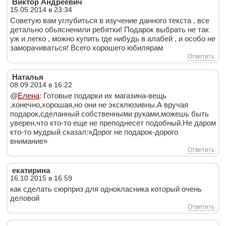
Виктор Андреевич
15.05.2014 в 23:34
Советую вам углубиться в изучение данного текста , все
детально обьясненили ребятки! Подарок выбрать не так
уж и легко , можно купить где нибудь в алабей , и особо не
заморачиваться! Всего хорошего юбилярам
Ответить
Наталья
08.09.2014 в 16:22
@
Елена
: Готовые подарки их магазина-вещь
,конечно,хорошая,но они не эксклюзивны.А вручая
подарок,сделанный собственными руками,можешь быть
уверен,что кто-то еще не преподнесет подобный.Не даром
кто-то мудрый сказал:»Дорог не подарок-дорого
внимание»
Ответить
екатирина
16.10.2015 в 16:59
как сделать сюрприз для однокласника который очень
деловой
Ответить