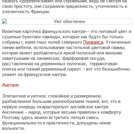
назвать «деревенскими» или скромными, ведь не смотря на
свою простоту, они сохранили грациозность, утонченность и
элегантность Франции.
Визитная карточка французского кантри – это лиловый цвет и
сушеные букетики лаванды, которые как будто бы только
собраны с известных полей северного
Прованса
. Утонченные
линии мебели, использование пастельной цветовой гаммы,
которая может разбавляться яркой полоской или милыми
завитушками на занавесках, фарфоровая посуда,
расставленная на деревянных полочках, терракотовая
плитка или тонкий деревянный паркет – вот что безошибочно
укажет на французское кантри.
Англия
Элегантное и уютное, спокойное и размеренное,
разбавленное большим разнообразием тканей, вот, что в
первую очередь охарактеризует английское кантри.
Англичане – народ, которые весьма привязан к комфорту.
Поэтому здесь можно встретить легкую смесь
функциональности и практичности, допущены некие
вольности.