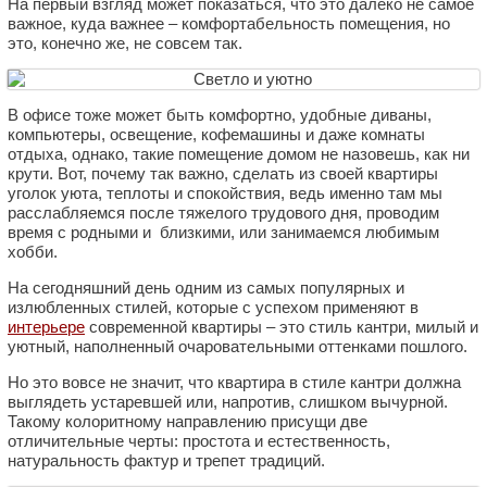
На первый взгляд может показаться, что это далеко не самое
важное, куда важнее – комфортабельность помещения, но
это, конечно же, не совсем так.
В офисе тоже может быть комфортно, удобные диваны,
компьютеры, освещение, кофемашины и даже комнаты
отдыха, однако, такие помещение домом не назовешь, как ни
крути. Вот, почему так важно, сделать из своей квартиры
уголок уюта, теплоты и спокойствия, ведь именно там мы
расслабляемся после тяжелого трудового дня, проводим
время с родными и близкими, или занимаемся любимым
хобби.
На сегодняшний день одним из самых популярных и
излюбленных стилей, которые с успехом применяют в
интерьере
современной квартиры – это стиль кантри, милый и
уютный, наполненный очаровательными оттенками пошлого.
Но это вовсе не значит, что квартира в стиле кантри должна
выглядеть устаревшей или, напротив, слишком вычурной.
Такому колоритному направлению присущи две
отличительные черты: простота и естественность,
натуральность фактур и трепет традиций.