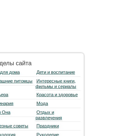
делы сайта
 для дома
Дети и воспитание
ашние питомцы
Интересные книги,
фильмы и сериалы
ьера
Красота и здоровье
инария
Мода
и Она
Отдых и
развлечения
езные советы
Праздники
хология
Рукоделие