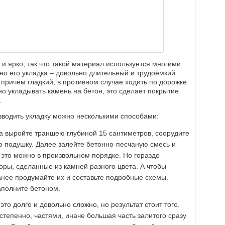
и ярко, так что такой материал используется многими.
 но его укладка – довольно длительный и трудоёмкий
 причём гладкий, в противном случае ходить по дорожке
о укладывать камень на бетон, это сделает покрытие
.
зводить укладку можно несколькими способами:
 выройте траншею глубиной 15 сантиметров, соорудите
ю подушку. Далее залейте бетонно-песчаную смесь и
 это можно в произвольном порядке. Но гораздо
оры, сделанные из камней разного цвета. А чтобы
анее продумайте их и составьте подробные схемы.
аполните бетоном.
то долго и довольно сложно, но результат стоит того.
степенно, частями, иначе большая часть залитого сразу