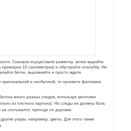
росто. Сначала осуществите разметку, затем выройте
ь примерно 10 сантиметров) и обустройте опалубку. Не
алейте бетон, выровняйте и просто ждите.
е оригинальной и необычной, то проявите фантазию.
етона много разных следов, используя заготовки
ельно из плотного картона). Но следы не должны быть
 не спотыкался, проходя по дорожке.
другие узоры, например, цветы. Для этого также
и.