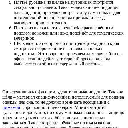
Платье-рубашка из шёлка на пуговицах смотрится
сексуально и стильно. Такая модель вполне подойдёт
для свиданий, прогулок, встреч с друзьями и даже для
повседневной носки, если вы привыкли всегда
выглядеть привлекательно.
Платье из шёлка в стиле new look с расклешённым
подолом до колен или ниже подойдёт для тематических
вечеринок.
Шёлковое платье прямого или трапециевидного кроя
смотрится неброско и не выставляет напоказ
недостатки. Этот вариант приемлем даже для работы в
офисе, если не действует строгий дресс-код, а вы
выберете спокойный и сдержанный оттенок.
Определившись с фасоном, уделите внимание длине. Так как
шёлк – материал специфический и используемый для пошива
одежды для сна, то не должно возникать ассоциаций с
пижамой
, сорочкой или пеньюаром. Мини смотрится
вульгарно и доступно, поэтому минимальная длина – миди до
колен или чуть выше них. Бёдра должны полностью
закрываться. Также в тренде шёлковые платья макси до
середины икр или до щиколоток. Вечерний вариант может