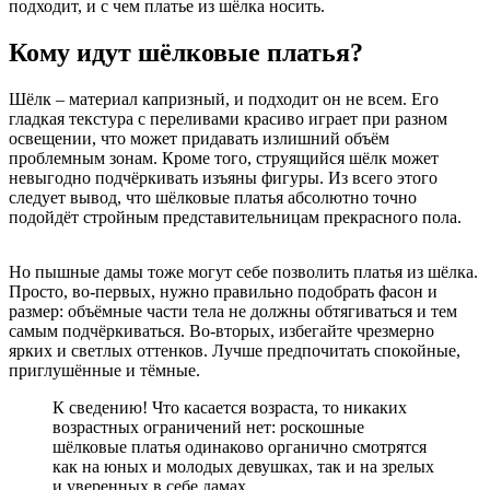
подходит, и с чем платье из шёлка носить.
Кому идут шёлковые платья?
Шёлк – материал капризный, и подходит он не всем. Его
гладкая текстура с переливами красиво играет при разном
освещении, что может придавать излишний объём
проблемным зонам. Кроме того, струящийся шёлк может
невыгодно подчёркивать изъяны фигуры. Из всего этого
следует вывод, что шёлковые платья абсолютно точно
подойдёт стройным представительницам прекрасного пола.
Но пышные дамы тоже могут себе позволить платья из шёлка.
Просто, во-первых, нужно правильно подобрать фасон и
размер: объёмные части тела не должны обтягиваться и тем
самым подчёркиваться. Во-вторых, избегайте чрезмерно
ярких и светлых оттенков. Лучше предпочитать спокойные,
приглушённые и тёмные.
К сведению! Что касается возраста, то никаких
возрастных ограничений нет: роскошные
шёлковые платья одинаково органично смотрятся
как на юных и молодых девушках, так и на зрелых
и уверенных в себе дамах.