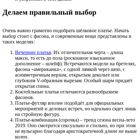
Делаем правильный выбор
Очень важно грамотно подобрать шёлковое платье. Начать
выбор стоит с фасона, и современные вещи представлены в
таких моделях:
Вечерние платья
. Их отличительная черта – длина
макси, то есть до пола (роскошное изысканное
дополнение – шлейф). Встречаются модели на бретелях,
фасона «американка», с одной лямкой через шею, с
асимметричным верхом, открытым декольте или
глубоким V-образным вырезам. Особый шарм придаёт
открытая спина.
Коктейльные платья отличаются разнообразием
фасонов.
Платье-футляр вполне подойдёт для официальных
мероприятий и деловых встреч, но идеально сядет лишь
на стройную фигуру.
Платье-комбинация (сорочка) – тренд сезона весна-лето
2019. Оно смотрится сексуально и стильно, но при этом
не вульгарно благодаря аристократичной длине не выше
колен.