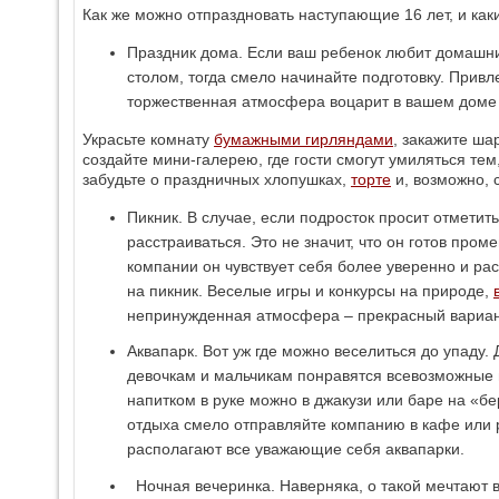
Как же можно отпраздновать наступающие 16 лет, и ка
Праздник дома. Если ваш ребенок любит домашни
столом, тогда смело начинайте подготовку. Привле
торжественная атмосфера воцарит в вашем доме 
Украсьте комнату
бумажными гирляндами
, закажите ша
создайте мини-галерею, где гости смогут умиляться тем
забудьте о праздничных хлопушках,
торте
и, возможно, 
Пикник. В случае, если подросток просит отметить
расстраиваться. Это не значит, что он готов пром
компании он чувствует себя более уверенно и ра
на пикник. Веселые игры и конкурсы на природе,
непринужденная атмосфера ‒ прекрасный вариан
Аквапарк. Вот уж где можно веселиться до упаду.
девочкам и мальчикам понравятся всевозможные 
напитком в руке можно в джакузи или баре на «бе
отдыха смело отправляйте компанию в кафе или р
располагают все уважающие себя аквапарки.
Ночная вечеринка. Наверняка, о такой мечтают в