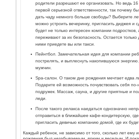
родители разрешают ее организовать. Но ведь 16 
первой серьезной ответственности, так почему бы
дать чаду немного больше свободы? Выберите ле
можно устроить вечеринку, пригласить диджея и с
будет не только интересен компании подростков,
переживают за их безопасность. Остается только 
ними приедете вы или такси.
Пейнтбол. Замечательная идея для компании ребя
пострелять, и выплеснуть накопившуюся энергию
мужчин.
Spa-салон. О таком дне рождения мечтает едва л
Подарите ей возможность почувствовать себя по
подружек. Массаж, сауна, и другие приятные и 
леди.
После такого релакса наедаться однозначно неп
отправиться в ближайшее кафе-кондитерскую, где
пригласить девичью компанию домой, где их будет
Каждый ребенок, не зависимо от того, сколько лет ему и
рождения был незабываемым, ярким и веселым. И пока 