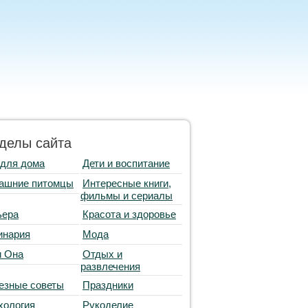
делы сайта
 для дома
Дети и воспитание
ашние питомцы
Интересные книги,
фильмы и сериалы
ьера
Красота и здоровье
инария
Мода
и Она
Отдых и
развлечения
езные советы
Праздники
хология
Рукоделие