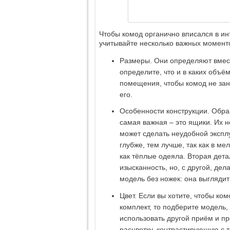
Чтобы комод органично вписался в ин
учитывайте несколько важных момент
Размеры. Они определяют вмест
определите, что и в каких объё
помещения, чтобы комод не зан
его.
Особенности конструкции. Обра
самая важная – это ящики. Их 
может сделать неудобной экспл
глубже, тем лучше, так как в м
как тёплые одеяла. Вторая дета
изысканность, но, с другой, де
модель без ножек: она выгляди
Цвет. Если вы хотите, чтобы к
комплект, то подберите модель
использовать другой приём и пр
расцветку, контрастирующую с т