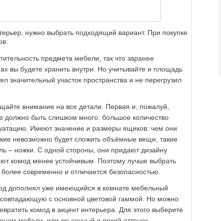
терьер, нужно выбрать подходящий вариант. При покупке
ов:
ительность предмета мебели, так что заранее
мах вы будете хранить внутри. Но учитывайте и площадь
ял значительный участок пространства и не перегрузил
щайте внимание на все детали. Первая и, пожалуй,
не должно быть слишком много: большое количество
уатацию. Имеют значение и размеры ящиков: чем они
елкие невозможно будет сложить объёмные вещи, такие
ль – ножки. С одной стороны, они придают дизайну
лают комод менее устойчивым. Поэтому лучше выбрать
т более современно и отличается безопасностью.
омод дополнял уже имеющийся в комнате мебельный
, совпадающую с основной цветовой гаммой. Но можно
евратить комод в акцент интерьера. Для этого выберите
оном мебели, или же сочный и яркий оттенок.