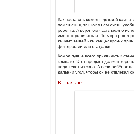
Как поставить комод в детской комна
помещения, так как в нём очень удоб
ребёнка. А верхнюю часть можно исп
имеет ограничители. По мере роста р
личных вещей или канцелярских прин
фотографии или статуэтки.
Комод лучше всего придвинуть к стен
комнате. Этот предмет должен хорошо
падал свет из окна. А если ребёнок на
дальний угол, чтобы он не отвлекал кр
В спальне