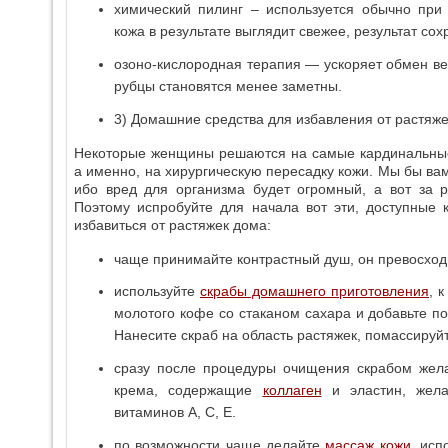
химический пилинг – используется обычно при 
кожа в результате выглядит свежее, результат со
озоно-кислородная терапия — ускоряет обмен вещ
рубцы становятся менее заметны.
3) Домашние средства для избавления от растяже
Некоторые женщины решаются на самые кардинальные 
а именно, на хирургическую пересадку кожи. Мы бы вам
ибо вред для организма будет огромный, а вот за р
Поэтому испробуйте для начала вот эти, доступные 
избавиться от растяжек дома:
чаще принимайте контрастный душ, он превосходн
используйте
скрабы домашнего приготовления
, 
молотого кофе со стаканом сахара и добавьте п
Нанесите скраб на область растяжек, помассируй
сразу после процедуры очищения скрабом жела
крема, содержащие
коллаген
и эластин, жел
витаминов А, С, Е.
по возможности чаще делайте
массаж кожи
, ис