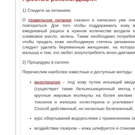
1) Следите за питанием.
О
правильном питании
сказано и написано уже оче
повториться. Для того чтобы поддерживать кожу 
ежедневный рацион в нужном количестве входили м
оливковое масло, зелень. Также необходимо потребл
чтобы придать коже необходимую степень увлажненн
следует уделить беременным женщинам, на которых
малыша и тем, кто любит злоупотреблять моно-диетами
2) Процедуры в салоне.
Перечислим наиболее известные и доступные методы:
мезотерапия
– под кожу путем инъекций вводя
(существует также безъинъекционный метод п
крупные жировые молекулы на более мелкие 
токсинов и излишка холестерина и усиливают
Способ действенный, но несколько болезненный;
курс обертываний водорослями с применением л
воздействие лазером – кожа шлифуется и станови