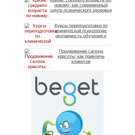
новому: как современный
центр психического здоровья
помогает пересобрать
личность без таблеток
Курсы переподготовки по
(методы ДПДГ и КПТ)
клинической психологии:
окупаемость обучения и
средние зарплаты
специалистов в 2026 году
Продвижение салона
красоты: как привлечь
клиентов