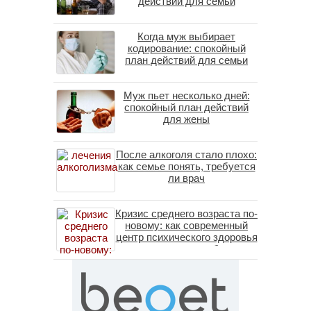
действий для семьи
Когда муж выбирает
кодирование: спокойный
план действий для семьи
Муж пьет несколько дней:
спокойный план действий
для жены
После алкоголя стало плохо:
как семье понять, требуется
ли врач
Кризис среднего возраста по-
новому: как современный
центр психического здоровья
помогает пересобрать
личность без таблеток
(методы ДПДГ и КПТ)