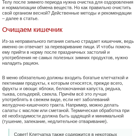
Телу после зимнего периода нужна очистка для оздоровления
и нормализации обмена веществ. Но как правильно очистить
свой организм весной? Действенные методы и рекомендации
– далее в статье.
Очищаем кишечник
Из-за неправильного питания сильно страдает кишечник, ведь
именно он отвечает за переваривание пищи. И чтобы помочь
ему прийти в норму после праздничных застолий и
употребления не самых полезных зимних продуктов, нужно
наладить рацион.
В меню обязательно должны входить богатые клетчаткой и
пектинами продукты, к которым относятся, прежде всего,
фрукты и овощи: яблоки, белокочанная капуста, редька,
тыква, сельдерей, свекла. Причём всё это лучше
употреблять в свежем виде, если нет заболеваний
желудочно-кишечного тракта. Например, можно делать
салаты с маслом или сметаной. Термическая обработка при
её необходимости должна быть щадящей и минимальной
(тушение, запекание, недлительное отваривание).
Совет! Клетчатка также содержится в некоторых