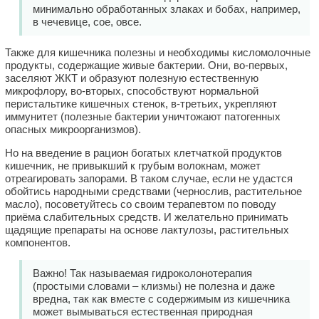
минимально обработанных злаках и бобах, например,
в чечевице, сое, овсе.
Также для кишечника полезны и необходимы кисломолочные
продукты, содержащие живые бактерии. Они, во-первых,
заселяют ЖКТ и образуют полезную естественную
микрофлору, во-вторых, способствуют нормальной
перистальтике кишечных стенок, в-третьих, укрепляют
иммунитет (полезные бактерии уничтожают патогенных
опасных микроорганизмов).
Но на введение в рацион богатых клетчаткой продуктов
кишечник, не привыкший к грубым волокнам, может
отреагировать запорами. В таком случае, если не удастся
обойтись народными средствами (чернослив, растительное
масло), посоветуйтесь со своим терапевтом по поводу
приёма слабительных средств. И желательно принимать
щадящие препараты на основе лактулозы, растительных
компонентов.
Важно! Так называемая гидроколонотерапия
(простыми словами – клизмы) не полезна и даже
вредна, так как вместе с содержимым из кишечника
может вымываться естественная природная