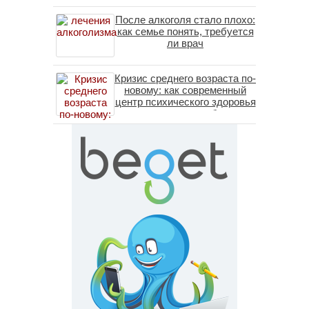
После алкоголя стало плохо:
как семье понять, требуется
ли врач
Кризис среднего возраста по-
новому: как современный
центр психического здоровья
помогает пересобрать
личность без таблеток
(методы ДПДГ и КПТ)