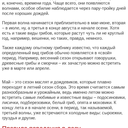
и, конечно, времени года. Чаще всего, они появляются
волнами, особое обилие наблюдается через пару-тройку дней
после хороших дождей.
Первая волна начинается приблизительно в мае-июне, вторая
– в июле, ну, а третья в конце августа и начале осени. Хотя
есть и такие виды грибов, которые растут чуть ли не круглый
год, например, вешенки, но таких, правда, немного.
Также каждому опытному грибнику известно, что каждый
определенный вид грибов обычно появляется в «свой»
период. Например, весенний сезон открывают говорушки,
древесные грибы и сморчки – их зачастую можно встретить
уже в марте или апреле.
Май – это сезон маслят и дождевиков, которые плавно
переходят в летний сезон сбора. Это время считается самым
разнообразным и урожайным, ведь именно летом можно
встретить самые любимые и известные виды – подосиновики,
лисички, подберезовики, белый гриб, опята и моховики. К
концу лета и в начале осени, в период, так называемой,
третьей волны, уже встречаются холодные виды: сыроежки,
груздья и другие.