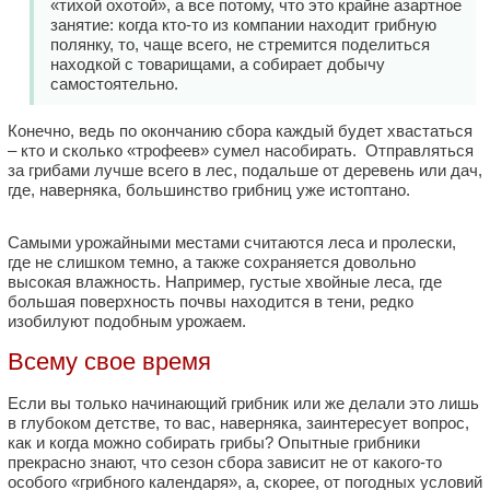
«тихой охотой», а все потому, что это крайне азартное
занятие: когда кто-то из компании находит грибную
полянку, то, чаще всего, не стремится поделиться
находкой с товарищами, а собирает добычу
самостоятельно.
Конечно, ведь по окончанию сбора каждый будет хвастаться
– кто и сколько «трофеев» сумел насобирать. Отправляться
за грибами лучше всего в лес, подальше от деревень или дач,
где, наверняка, большинство грибниц уже истоптано.
Самыми урожайными местами считаются леса и пролески,
где не слишком темно, а также сохраняется довольно
высокая влажность. Например, густые хвойные леса, где
большая поверхность почвы находится в тени, редко
изобилуют подобным урожаем.
Всему свое время
Если вы только начинающий грибник или же делали это лишь
в глубоком детстве, то вас, наверняка, заинтересует вопрос,
как и когда можно собирать грибы? Опытные грибники
прекрасно знают, что сезон сбора зависит не от какого-то
особого «грибного календаря», а, скорее, от погодных условий