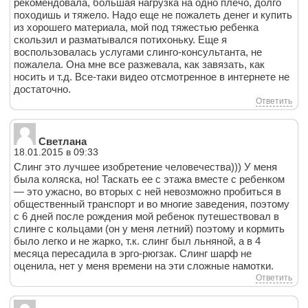
рекомендовала, большая нагрузка на одно плечо, долго
походишь и тяжело. Надо еще не пожалеть денег и купить
из хорошего материала, мой под тяжестью ребенка
скользил и разматывался потихоньку. Еще я
воспользовалась услугами слинго-консультанта, не
пожалела. Она мне все разжевала, как завязать, как
носить и т.д. Все-таки видео отсмотренное в интернете не
достаточно.
Ответить
Светлана
18.01.2015 в 09:33
Слинг это лучшее изобретение человечества))) У меня
была коляска, но! Таскать ее с этажа вместе с ребенком
— это ужасно, во вторых с ней невозможно пробиться в
общественный транспорт и во многие заведения, поэтому
с 6 дней после рождения мой ребенок путешествовал в
слинге с кольцами (он у меня летний) поэтому и кормить
было легко и не жарко, т.к. слинг был льняной, а в 4
месяца пересадила в эрго-рюгзак. Слинг шарф не
оценила, нет у меня времени на эти сложные намотки.
Ответить