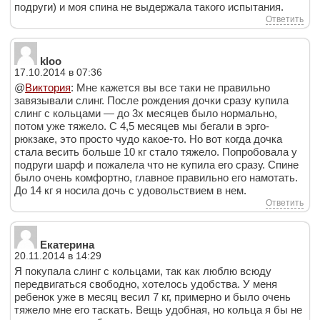
подруги) и моя спина не выдержала такого испытания.
Ответить
kloo
17.10.2014 в 07:36
@
Виктория
: Мне кажется вы все таки не правильно
завязывали слинг. После рождения дочки сразу купила
слинг с кольцами — до 3х месяцев было нормально,
потом уже тяжело. С 4,5 месяцев мы бегали в эрго-
рюкзаке, это просто чудо какое-то. Но вот когда дочка
стала весить больше 10 кг стало тяжело. Попробовала у
подруги шарф и пожалела что не купила его сразу. Спине
было очень комфортно, главное правильно его намотать.
До 14 кг я носила дочь с удовольствием в нем.
Ответить
Екатерина
20.11.2014 в 14:29
Я покупала слинг с кольцами, так как люблю всюду
передвигаться свободно, хотелось удобства. У меня
ребенок уже в месяц весил 7 кг, примерно и было очень
тяжело мне его таскать. Вещь удобная, но кольца я бы не