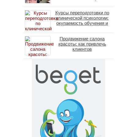
помогает пересобрать
личность без таблеток
Курсы переподготовки по
(методы ДПДГ и КПТ)
клинической психологии:
окупаемость обучения и
средние зарплаты
специалистов в 2026 году
Продвижение салона
красоты: как привлечь
клиентов