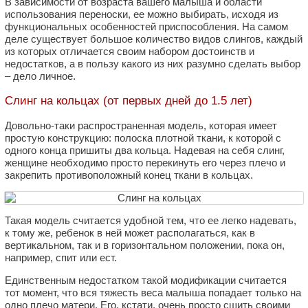
В зависимости от возраста вашего малыша и области
использования переноски, ее можно выбирать, исходя из
функциональных особенностей приспособления. На самом
деле существует большое количество видов слингов, каждый
из которых отличается своим набором достоинств и
недостатков, а в пользу какого из них разумно сделать выбор
– дело личное.
Слинг на кольцах (от первых дней до 1.5 лет)
Довольно-таки распространенная модель, которая имеет
простую конструкцию: полоска плотной ткани, к которой с
одного конца пришиты два кольца. Надевая на себя слинг,
женщине необходимо просто перекинуть его через плечо и
закрепить противоположный конец ткани в кольцах.
Такая модель считается удобной тем, что ее легко надевать,
к тому же, ребенок в ней может располагаться, как в
вертикальном, так и в горизонтальном положении, пока он,
например, спит или ест.
Единственным недостатком такой модификации считается
тот момент, что вся тяжесть веса малыша попадает только на
одно плечо матери. Его, кстати, очень просто сшить своими