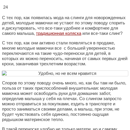
24
С тех пор, как появилась мода на слинги для новорожденных
детей, молодые мамочки не устают по этому поводу спорить
и дискутировать, что все-таки удобнее и комфортнее для
самого малыша,
традиционная коляска
или все-таки слинг?
С тех пор, как они активно стали появляться в продаже,
многие молодые мамочки все с большей уверенностью
переключаются на такие чудо-переноски для детей, в
которых их можно переносить, начиная от самых первых дней
крохи, заканчивая трехлетним возрастом.
Споров по этому поводу очень много, но, как бы там ни было,
польза от таких приспособлений внушительная: молодая
мамочка может освободить руки для домашних забот,
определив малыша у себя на плечах. Со слингом запросто
можно отправиться за покупками, ездить в транспорте и
просто заниматься своими делами, а малыш, при этом, не
будет чувствовать себя одиноко, постоянно ощущая
рядышком материнское тепло.
В такой переноске удобно не только матери, но и самому