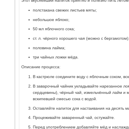
Этот вкуснейший напиток приятно и полезно пить летом
полстакана свежих листьев мяты;
небольшое яблоко;
50 мл яблочного сока;
ст. л. чёрного хорошего чая (можно с бергамотом)
половина лайма;
три чайных ложки мёда.
Описание процесса:
В кастрюле соедините воду с яблочным соком, вск
В заварочный чайник укладывайте нарезанное лом
сердцевины), чёрный чай, измельчённый лайм и 
вскипевшей смесью сока с водой.
Оставляйте напиток для настаивания на десять ми
Процеживайте заваренный чай, остужайте.
Перед употреблением добавляйте мёд и наслажда