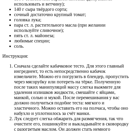
использовать и ветчину);
140 г сыра твёрдого сорта;
сочный достаточно крупный томат;
головка лука;
пара ст. л. растительного масла (при желании
используйте сливочное);
пять ст. л. майонеза;
любимые специи;
соль.
Инструкция:
Сначала сделайте кабачковое тесто. Для этого главный
ингредиент, то есть непосредственно кабачок
измельчите. Можно его погрузить в блендер, пропустить
через мясорубку или потереть на тёрке. Полученную
после таких манипуляций массу слегка выжмите для
удаления излишков жидкости, смешайте с яйцами,
манкой, солью и мукой. После перемешивания у вас
должно получиться подобие теста: мягкого и
эластичного. Можно оставить его на полчаса, чтобы оно
набухло и уплотнилось за счёт манки.
Лук следует слегка обжарить для размягчения, так что
очистите его, пошинкуйте и выкладывайте в сковородку
с разогретым маслом. Он должен стать немного