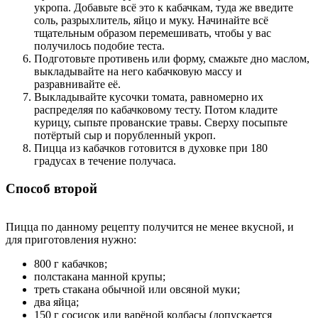
укропа. Добавьте всё это к кабачкам, туда же введите
соль, разрыхлитель, яйцо и муку. Начинайте всё
тщательным образом перемешивать, чтобы у вас
получилось подобие теста.
Подготовьте противень или форму, смажьте дно маслом,
выкладывайте на него кабачковую массу и
разравнивайте её.
Выкладывайте кусочки томата, равномерно их
распределяя по кабачковому тесту. Потом кладите
курицу, сыпьте прованские травы. Сверху посыпьте
потёртый сыр и порубленный укроп.
Пицца из кабачков готовится в духовке при 180
градусах в течение получаса.
Способ второй
Пицца по данному рецепту получится не менее вкусной, и
для приготовления нужно:
800 г кабачков;
полстакана манной крупы;
треть стакана обычной или овсяной муки;
два яйца;
150 г сосисок или варёной колбасы (допускается