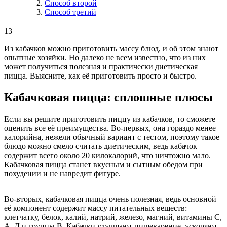
Способ второй
Способ третий
13
Из кабачков можно приготовить массу блюд, и об этом знают
опытные хозяйки. Но далеко не всем известно, что из них
может получиться полезная и практически диетическая
пицца. Выясните, как её приготовить просто и быстро.
Кабачковая пицца: сплошные плюсы
Если вы решите приготовить пиццу из кабачков, то сможете
оценить все её преимущества. Во-первых, она гораздо менее
калорийна, нежели обычный вариант с тестом, поэтому такое
блюдо можно смело считать диетическим, ведь кабачок
содержит всего около 20 килокалорий, что ничтожно мало.
Кабачковая пицца станет вкусным и сытным обедом при
похудении и не навредит фигуре.
Во-вторых, кабачковая пицца очень полезная, ведь основной
её компонент содержит массу питательных веществ:
клетчатку, белок, калий, натрий, железо, магний, витамины С,
А, Д и группы В. Кабачки улучшают пищеварение, ускоряют