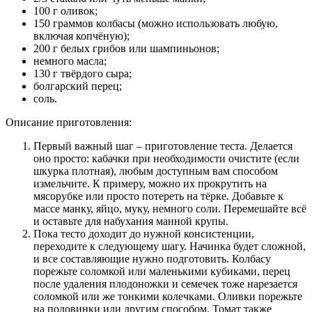
100 г оливок;
150 граммов колбасы (можно использовать любую,
включая копчёную);
200 г белых грибов или шампиньонов;
немного масла;
130 г твёрдого сыра;
болгарский перец;
соль.
Описание приготовления:
Первый важный шаг – приготовление теста. Делается
оно просто: кабачки при необходимости очистите (если
шкурка плотная), любым доступным вам способом
измельчите. К примеру, можно их прокрутить на
мясорубке или просто потереть на тёрке. Добавьте к
массе манку, яйцо, муку, немного соли. Перемешайте всё
и оставьте для набухания манной крупы.
Пока тесто доходит до нужной консистенции,
переходите к следующему шагу. Начинка будет сложной,
и все составляющие нужно подготовить. Колбасу
порежьте соломкой или маленькими кубиками, перец
после удаления плодоножки и семечек тоже нарезается
соломкой или же тонкими колечками. Оливки порежьте
на половинки или другим способом. Томат также