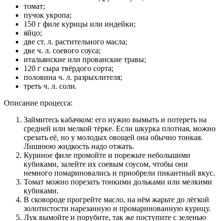
томат;
пучок укропа;
150 г филе курицы или индейки;
яйцо;
две ст. л. растительного масла;
две ч. л. соевого соуса;
итальянские или прованские травы;
120 г сыра твёрдого сорта;
половина ч. л. разрыхлителя;
треть ч. л. соли.
Описание процесса:
Займитесь кабачком: его нужно вымыть и потереть на
средней или мелкой тёрке. Если шкурка плотная, можно
срезать её, но у молодых овощей она обычно тонкая.
Лишнюю жидкость надо отжать.
Куриное филе промойте и порежьте небольшими
кубиками, залейте их соевым соусом, чтобы они
немного помариновались и приобрели пикантный вкус.
Томат можно порезать тонкими дольками или мелкими
кубиками.
В сковороде прогрейте масло, на нём жарьте до лёгкой
золотистости нарезанную и промаринованную курицу.
Лук вымойте и порубите, так же поступите с зеленью