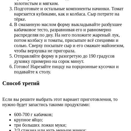
золотистым и мягким.
Подготовьте и остальные компоненты начинки. Томат
нарезается кубиками, как и колбаса. Сыр потрите на
тёрке.
В смазанную маслом форму выкладывайте разбухшее
кабачковое тесто, разравнивая его и равномерно
распределяя по дну. На него положите жареный лук,
потом колбасу и томаты, присыпьте всё специями и
солью. Сверху посыпьте сыр и его смажьте майонезом,
чтобы верхушка не пригорала.
Отправляйте форму в разогретую до 190 градусов
духовку примерно на сорок минут.
Готово! Нарезайте пиццу на порционные кусочки и
подавайте к столу.
Способ третий
Если вы решите выбрать этот вариант приготовления, то
нужно будет запастись такими продуктами:
600-700 г кабачков;
крупное яйцо;
три больших ложки муки;
2/3 стакана или чуть меньше манки;