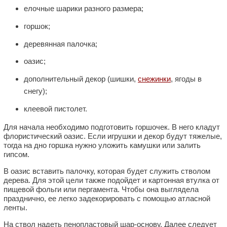
елочные шарики разного размера;
горшок;
деревянная палочка;
оазис;
дополнительный декор (шишки,
снежинки
, ягоды в
снегу);
клеевой пистолет.
Для начала необходимо подготовить горшочек. В него кладут
флористический оазис. Если игрушки и декор будут тяжелые,
тогда на дно горшка нужно уложить камушки или залить
гипсом.
В оазис вставить палочку, которая будет служить стволом
дерева. Для этой цели также подойдет и картонная втулка от
пищевой фольги или пергамента. Чтобы она выглядела
празднично, ее легко задекорировать с помощью атласной
ленты.
На ствол надеть пенопластовый шар-основу. Далее следует