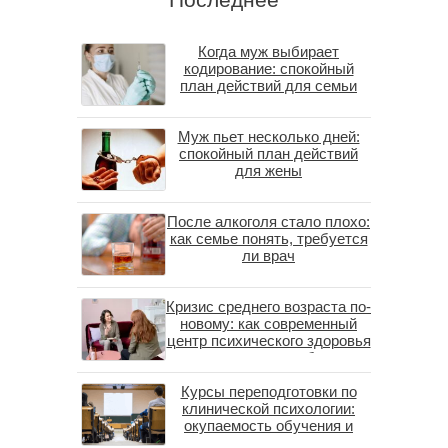
Когда муж выбирает
кодирование: спокойный
план действий для семьи
Муж пьет несколько дней:
спокойный план действий
для жены
После алкоголя стало плохо:
как семье понять, требуется
ли врач
Кризис среднего возраста по-
новому: как современный
центр психического здоровья
помогает пересобрать
личность без таблеток
Курсы переподготовки по
(методы ДПДГ и КПТ)
клинической психологии:
окупаемость обучения и
средние зарплаты