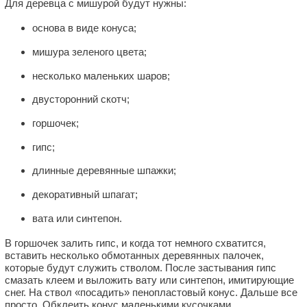
Для деревца с мишурой будут нужны:
основа в виде конуса;
мишура зеленого цвета;
несколько маленьких шаров;
двусторонний скотч;
горшочек;
гипс;
длинные деревянные шпажки;
декоративный шпагат;
вата или синтепон.
В горшочек залить гипс, и когда тот немного схватится,
вставить несколько обмотанных деревянных палочек,
которые будут служить стволом. После застывания гипс
смазать клеем и выложить вату или синтепон, имитирующие
снег. На ствол «посадить» пенопластовый конус. Дальше все
просто. Обклеить конус маленькими кусочками